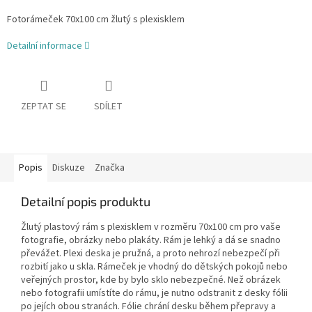
Fotorámeček 70x100 cm žlutý s plexisklem
Detailní informace
ZEPTAT SE
SDÍLET
Popis
Diskuze
Značka
Detailní popis produktu
Žlutý plastový rám s plexisklem v rozměru 70x100 cm pro vaše
fotografie, obrázky nebo plakáty. Rám je lehký a dá se snadno
převážet. Plexi deska je pružná, a proto nehrozí nebezpečí při
rozbití jako u skla. Rámeček je vhodný do dětských pokojů nebo
veřejných prostor, kde by bylo sklo nebezpečné. Než obrázek
nebo fotografii umístíte do rámu, je nutno odstranit z desky fólii
po jejích obou stranách. Fólie chrání desku během přepravy a