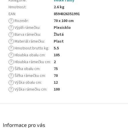
Kategorie
:
Velké rámy
Hmotnost
:
2.6 kg
EAN
:
8594026351991
?
Rozměr
:
70 x 100 cm
?
Výplň rámečku
:
Plexisklo
?
Barva rámečku
:
Žlutá
?
Materiál rámečku
:
Plast
?
Hmotnost brutto kg
:
5.5
?
Hloubka obalu cm
:
105
?
Hloubka rámečku cm
:
2
?
Šířka obalu cm
:
75
?
Šířka rámečku cm
:
70
?
Výška obalu cm
:
12
?
Výška rámečku cm
:
100
Z
á
p
a
Informace pro vás