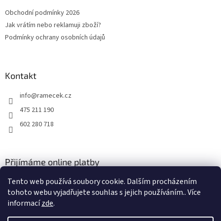
t
Obchodní podmínky 2026
í
Jak vrátím nebo reklamuji zboží?
Podmínky ochrany osobních údajů
Kontakt
info
@
ramecek.cz
475 211 190
602 280 718
Přijímáme online platby
Tento web používá soubory cookie. Dalším procházením
tohoto webu vyjadřujete souhlas s jejich používáním.. Více
informací
zde
.