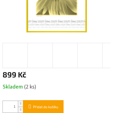
899 Kč
Měrná
Skladem
(2 ks)
cena:
Přidat do košíku