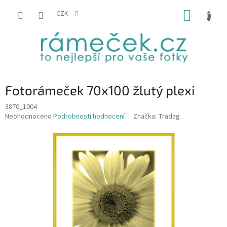
Přejít
NÁKUP
na
CZK
obsah
KOŠÍK
Fotorámeček 70x100 žlutý plexi
3870_1004
Průměrné
Neohodnoceno
Podrobnosti hodnocení
Značka:
Tradag
hodnocení
produktu
je
0,0
z
5
hvězdiček.