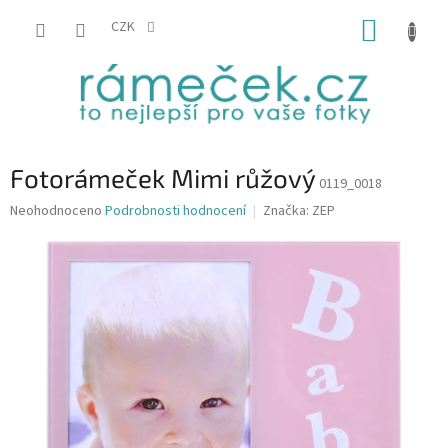
Přejít
NÁKUP
na
CZK
obsah
KOŠÍK
Fotorámeček Mimi růžový
0119_0018
Průměrné
Neohodnoceno
Podrobnosti hodnocení
Značka:
ZEP
hodnocení
produktu
je
0,0
z
5
hvězdiček.