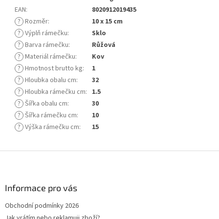
EAN
:
8020912019435
?
Rozměr
:
10 x 15 cm
?
Výplň rámečku
:
Sklo
?
Barva rámečku
:
Růžová
?
Materiál rámečku
:
Kov
?
Hmotnost brutto kg
:
1
?
Hloubka obalu cm
:
32
?
Hloubka rámečku cm
:
1.5
?
Šířka obalu cm
:
30
?
Šířka rámečku cm
:
10
?
Výška rámečku cm
:
15
Z
á
p
a
Informace pro vás
t
Obchodní podmínky 2026
í
Jak vrátím nebo reklamuji zboží?