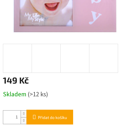
149 Kč
Měrná
Skladem
(>12 ks)
cena:
Přidat do košíku