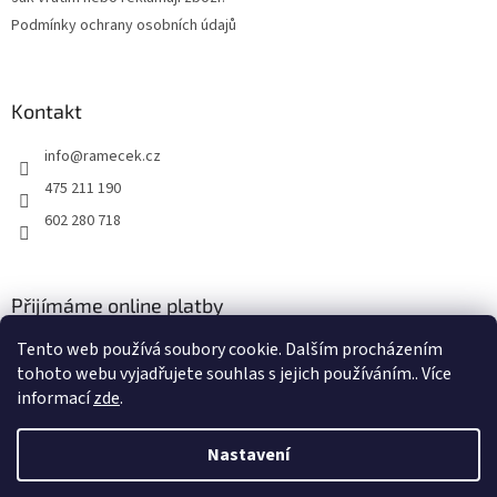
Podmínky ochrany osobních údajů
Kontakt
info
@
ramecek.cz
475 211 190
602 280 718
Přijímáme online platby
Tento web používá soubory cookie. Dalším procházením
tohoto webu vyjadřujete souhlas s jejich používáním.. Více
informací
zde
.
Nastavení
Vytvořil Shoptet