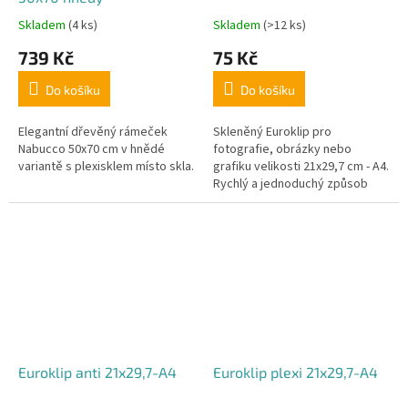
k
Skladem
(4 ks)
Skladem
(>12 ks)
Průměrné
Průměrné
o
hodnocení
hodnocení
739 Kč
75 Kč
produktu
produktu
u
je
je
r
Do košíku
Do košíku
3,6
5,0
z
z
á
5
5
Elegantní dřevěný rámeček
Skleněný Euroklip pro
m
hvězdiček.
hvězdiček.
Nabucco 50x70 cm v hnědé
fotografie, obrázky nebo
e
variantě s plexisklem místo skla.
grafiku velikosti 21x29,7 cm - A4.
Rychlý a jednoduchý způsob
č
rámování.
e
k
.
Euroklip anti 21x29,7-A4
Euroklip plexi 21x29,7-A4