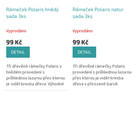
Rámeček Polaris hnědý
Rámeček Polaris natur
sada 3ks
sada 3ks
Vyprodáno
Vyprodáno
99 Kč
99 Kč
DETAIL
DETAIL
Tři dřevěné rámečky Polaris v
Tři dřevěné rámečky Polaris
hnědém provedení s
provedení s průhlednou lazurou
průhlednou lazurou přes kterou
přes kterou je vidět kresba
je vidět kresba dřeva. Výhodné
dřeva v přirozené barvě.
balení.
Výhodné balení ušetří vaše
peníze.