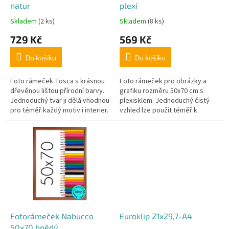
natur
plexi
í
Skladem
(2 ks)
Skladem
(8 ks)
d
Průměrné
Průměrné
hodnocení
hodnocení
á
729 Kč
569 Kč
produktu
produktu
r
je
je
Do košíku
Do košíku
3,6
4,5
e
z
z
č
5
5
Foto rámeček Tosca s krásnou
Foto rámeček pro obrázky a
hvězdiček.
hvězdiček.
dřevěnou lištou přírodní barvy.
grafiku rozměru 50x70 cm s
e
Jednoduchý tvar ji dělá vhodnou
plexisklem. Jednoduchý čistý
k
pro téměř každý motiv i interier.
vzhled lze použít téměř k
Místo skla je použito plexi a
jakémukoliv obrázku, nebo
b
rozměr obrázku je...
fotografii.
u
d
e
s
f
o
Fotorámeček Nabucco
Euroklip 21x29,7-A4
t
50x70 hnědý