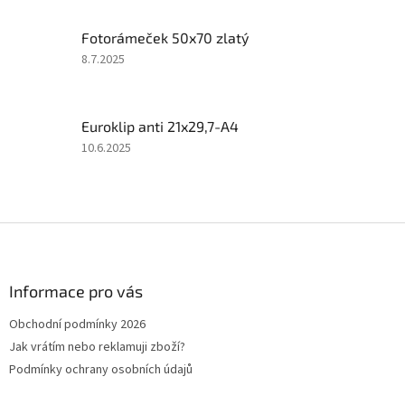
4
z
Fotorámeček 50x70 zlatý
5
hvězdiček.
Hodnocení
8.7.2025
produktu
je
2
Euroklip anti 21x29,7-A4
z
5
Hodnocení
10.6.2025
hvězdiček.
produktu
je
4
z
Z
5
á
hvězdiček.
p
a
Informace pro vás
t
Obchodní podmínky 2026
í
Jak vrátím nebo reklamuji zboží?
Podmínky ochrany osobních údajů