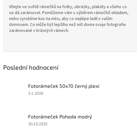
Vítejte ve světě rámečků na fotky, obrázky, plakáty a všeho co
se dá zarámovat. Pomůžeme vám s výběrem rámečků skladem,
nebo vyrobíme kus na míru, aby co nejlépe ladil s vaším
domovem. Co může být lepšího než mít doma svoje fotografie
zarámované v krásných rámech.
Poslední hodnocení
Fotorámeček 50x70 černý plexi
Hodnocení
3.1.2026
produktu
je
5
Fotorámeček Pohoda modrý
z
5
Hodnocení
30.10.2025
hvězdiček.
produktu
je