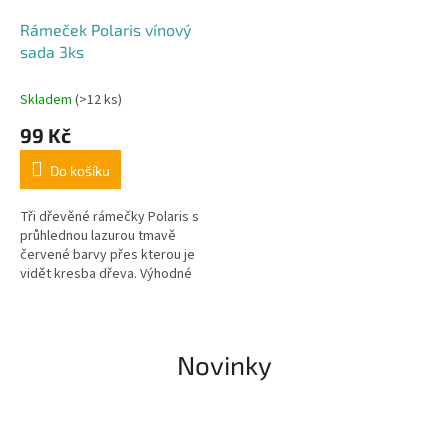
Rámeček Polaris vínový
sada 3ks
Skladem
(>12 ks)
99 Kč
Do košíku
Tři dřevěné rámečky Polaris s
průhlednou lazurou tmavě
červené barvy přes kterou je
vidět kresba dřeva. Výhodné
balení ušetří vaše peníze.
Novinky