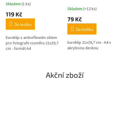
Skladem
(1 ks)
Průměrné
Skladem
(>12 ks)
hodnocení
119 Kč
produktu
79 Kč
je
Do košíku
3,7
Do košíku
z
5
Euroklip s antireflexním sklem
Euroklip 21x29,7 cm - A4 s
hvězdiček.
pro fotografii rozměru 21x29,7
akrylovou deskou
cm - formát A4
Akční zboží