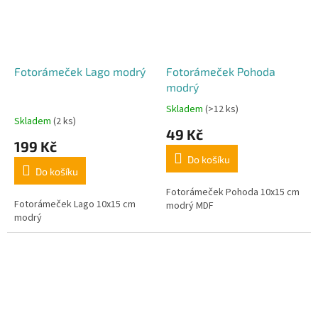
Fotorámeček Lago modrý
Fotorámeček Pohoda
modrý
Skladem
(>12 ks)
Průměrné
Skladem
(2 ks)
hodnocení
49 Kč
produktu
199 Kč
je
Do košíku
4,7
Do košíku
z
5
Fotorámeček Pohoda 10x15 cm
Fotorámeček Lago 10x15 cm
hvězdiček.
modrý MDF
modrý
Sleva