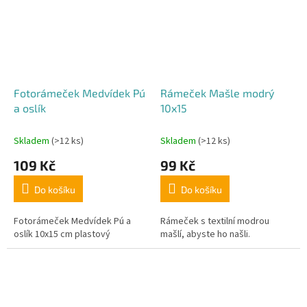
Fotorámeček Medvídek Pú
Rámeček Mašle modrý
a oslík
10x15
Skladem
(>12 ks)
Skladem
(>12 ks)
109 Kč
99 Kč
Do košíku
Do košíku
Fotorámeček Medvídek Pú a
Rámeček s textilní modrou
oslík 10x15 cm plastový
mašlí, abyste ho našli.