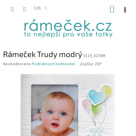
Přejít
NÁKUP
na
CZK
obsah
KOŠÍK
Rámeček Trudy modrý
0119_0278M
Průměrné
Neohodnoceno
Podrobnosti hodnocení
Značka:
ZEP
hodnocení
produktu
je
0,0
z
5
hvězdiček.