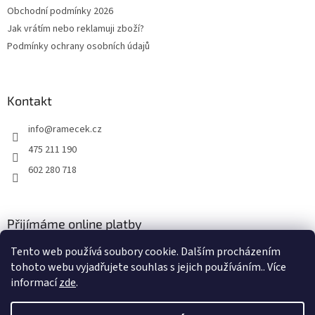
t
Obchodní podmínky 2026
í
Jak vrátím nebo reklamuji zboží?
Podmínky ochrany osobních údajů
Kontakt
info
@
ramecek.cz
475 211 190
602 280 718
Přijímáme online platby
Tento web používá soubory cookie. Dalším procházením
tohoto webu vyjadřujete souhlas s jejich používáním.. Více
informací
zde
.