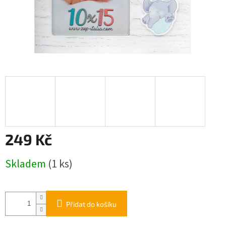
249 Kč
Měrná
Skladem
(1 ks)
cena:
Přidat do košíku