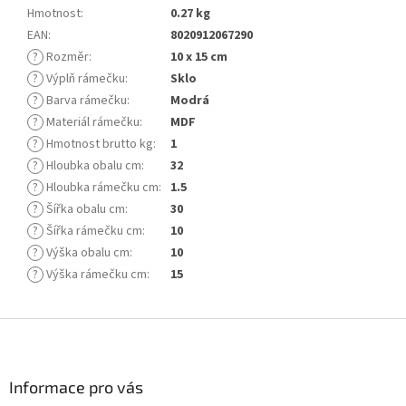
Hmotnost
:
0.27 kg
EAN
:
8020912067290
?
Rozměr
:
10 x 15 cm
?
Výplň rámečku
:
Sklo
?
Barva rámečku
:
Modrá
?
Materiál rámečku
:
MDF
?
Hmotnost brutto kg
:
1
?
Hloubka obalu cm
:
32
?
Hloubka rámečku cm
:
1.5
?
Šířka obalu cm
:
30
?
Šířka rámečku cm
:
10
?
Výška obalu cm
:
10
?
Výška rámečku cm
:
15
Z
á
p
a
Informace pro vás