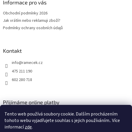
a
Informace pro vás
t
Obchodní podmínky 2026
í
Jak vrátím nebo reklamuji zboží?
Podmínky ochrany osobních údajů
Kontakt
info
@
ramecek.cz
475 211 190
602 280 718
Přijímáme online platby
Tento web používá soubory cookie. Dalším procházením
tohoto webu vyjadřujete souhlas s jejich používáním.. Více
informací
zde
.