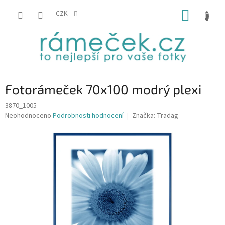
Přejít
NÁKUP
na
CZK
obsah
KOŠÍK
Fotorámeček 70x100 modrý plexi
3870_1005
Průměrné
Neohodnoceno
Podrobnosti hodnocení
Značka:
Tradag
hodnocení
produktu
je
0,0
z
5
hvězdiček.