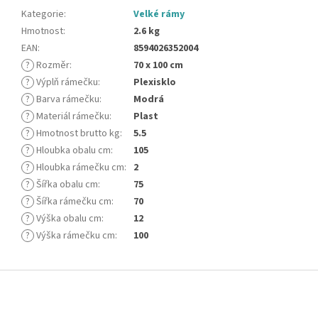
Kategorie
:
Velké rámy
Hmotnost
:
2.6 kg
EAN
:
8594026352004
?
Rozměr
:
70 x 100 cm
?
Výplň rámečku
:
Plexisklo
?
Barva rámečku
:
Modrá
?
Materiál rámečku
:
Plast
?
Hmotnost brutto kg
:
5.5
?
Hloubka obalu cm
:
105
?
Hloubka rámečku cm
:
2
?
Šířka obalu cm
:
75
?
Šířka rámečku cm
:
70
?
Výška obalu cm
:
12
?
Výška rámečku cm
:
100
Z
á
p