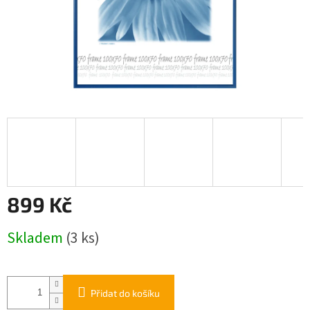
899 Kč
Měrná
Skladem
(3 ks)
cena:
Přidat do košíku