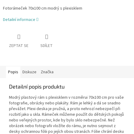
Fotorámeček 70x100 cm modrý s plexisklem
Detailní informace
ZEPTAT SE
SDÍLET
Popis
Diskuze
Značka
Detailní popis produktu
Modrý plastový rám s plexisklem v rozměrui 70x100 cm pro vaše
fotografie, obrázky nebo plakáty. Rám je lehký a dá se snadno
převážet. Plexi deska je pružná, a proto nehrozí nebezpečí při
rozbití jako u skla. Rámeček můžeme použít do dětských pokojů
nebo veřejných prostor, kde by bylo sklo nebezpečné. Než
obrázek nebo fotografii vložíte do rámu, je nutno sejmout z
desky ochrannou fólii po jejích obou stranách. Fólie chrání desku