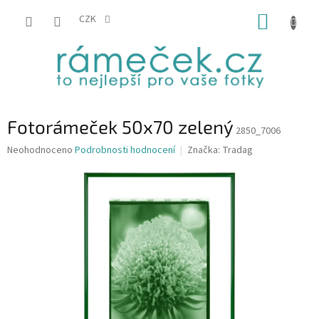
Přejít
NÁKUP
na
CZK
obsah
KOŠÍK
Fotorámeček 50x70 zelený
2850_7006
Průměrné
Neohodnoceno
Podrobnosti hodnocení
Značka:
Tradag
hodnocení
produktu
je
0,0
z
5
hvězdiček.