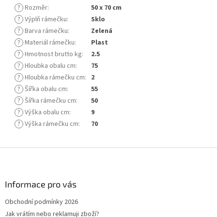
?
Rozměr
:
50 x 70 cm
?
Výplň rámečku
:
Sklo
?
Barva rámečku
:
Zelená
?
Materiál rámečku
:
Plast
?
Hmotnost brutto kg
:
2.5
?
Hloubka obalu cm
:
75
?
Hloubka rámečku cm
:
2
?
Šířka obalu cm
:
55
?
Šířka rámečku cm
:
50
?
Výška obalu cm
:
9
?
Výška rámečku cm
:
70
Z
á
p
a
Informace pro vás
t
Obchodní podmínky 2026
í
Jak vrátím nebo reklamuji zboží?