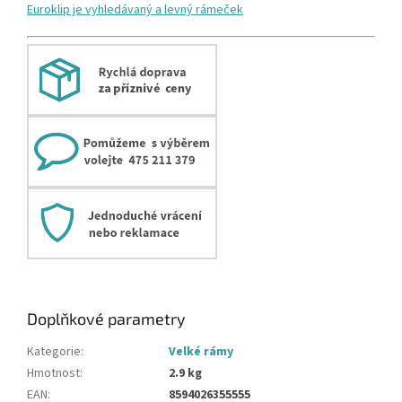
Euroklip je vyhledávaný a levný rámeček
Doplňkové parametry
Kategorie
:
Velké rámy
Hmotnost
:
2.9 kg
EAN
:
8594026355555