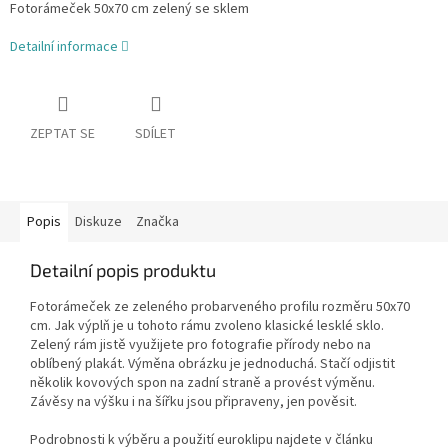
Fotorámeček 50x70 cm zelený se sklem
Detailní informace
ZEPTAT SE
SDÍLET
Popis
Diskuze
Značka
Detailní popis produktu
Fotorámeček ze zeleného probarveného profilu rozměru 50x70
cm. Jak výplň je u tohoto rámu zvoleno klasické lesklé sklo.
Zelený rám jistě využijete pro fotografie přírody nebo na
oblíbený plakát. Výměna obrázku je jednoduchá. Stačí odjistit
několik kovových spon na zadní straně a provést výměnu.
Závěsy na výšku i na šířku jsou připraveny, jen pověsit.
Podrobnosti k výběru a použití euroklipu najdete v článku