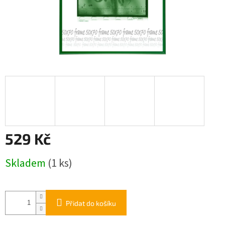
529 Kč
Měrná
Skladem
(1 ks)
cena:
Přidat do košíku