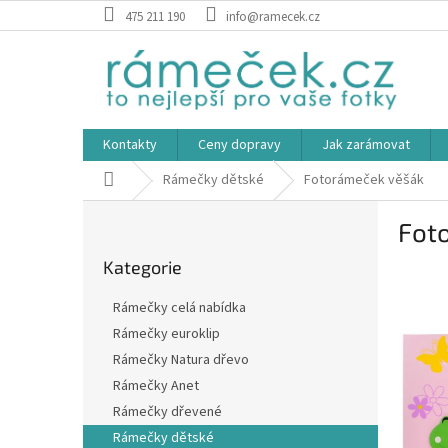
Přejít
475 211 190
info@ramecek.cz
na
obsah
Kontakty
Ceny dopravy
Jak zarámovat
Domů
Rámečky dětské
Fotorámeček věšák
P
Fot
o
Přeskočit
s
Kategorie
kategorie
Sleva
t
r
Rámečky celá nabídka
a
Rámečky euroklip
n
Rámečky Natura dřevo
n
í
Rámečky Anet
p
Rámečky dřevené
a
Rámečky dětské