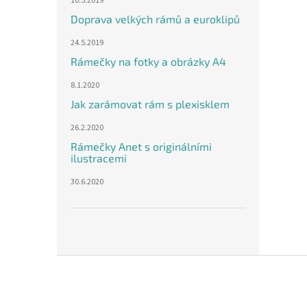
10.5.2019
Doprava velkých rámů a euroklipů
24.5.2019
Rámečky na fotky a obrázky A4
8.1.2020
Jak zarámovat rám s plexisklem
26.2.2020
Rámečky Anet s originálními
ilustracemi
30.6.2020
Z
á
p
a