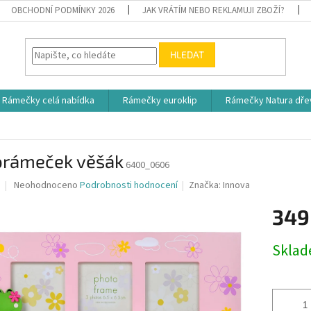
OBCHODNÍ PODMÍNKY 2026
JAK VRÁTÍM NEBO REKLAMUJI ZBOŽÍ?
HLEDAT
Rámečky celá nabídka
Rámečky euroklip
Rámečky Natura dře
orámeček věšák
6400_0606
Průměrné
Neohodnoceno
Podrobnosti hodnocení
Značka:
Innova
hodnocení
produktu
349
je
0,0
Měrná
Skla
z
cena:
5
hvězdiček.