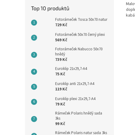
Malo
Top 10 produktů
dopl
kabá
Fotorámeček Tosca 50x70 natur
729 Kč
Fotorámeček 50x70 černý plexi
569 Kč
Fotorámeček Nabucco 50x70
hnědý
739 Kč
Euroklip 21x29,7-A4
75 Kč
Euroklip anti 21x29,7-A4
119 Kč
Euroklip plexi 21x29,7-A4
79 Kč
Rámeček Polaris hnědý sada
3ks
99 Kč
Rámeček Polaris natur sada 3ks