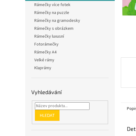
n
Rámečky více fotek
e
Rámečky na puzzle
l
Rámečky na gramodesky
Rámečky s obrázkem
Rámečky luxusní
Fotorámečky
Rámečky A4
Velké rámy
Klaprámy
Vyhledávání
Popi
HLEDAT
Det