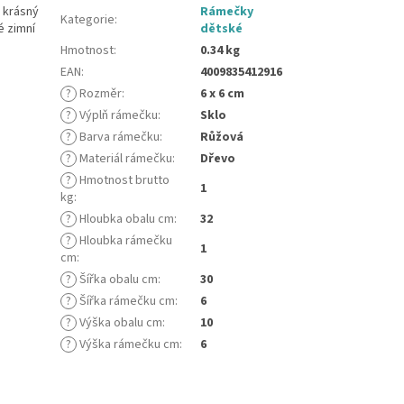
 krásný
Rámečky
Kategorie
:
é zimní
dětské
Hmotnost
:
0.34 kg
EAN
:
4009835412916
?
Rozměr
:
6 x 6 cm
?
Výplň rámečku
:
Sklo
?
Barva rámečku
:
Růžová
?
Materiál rámečku
:
Dřevo
?
Hmotnost brutto
1
kg
:
?
Hloubka obalu cm
:
32
?
Hloubka rámečku
1
cm
:
?
Šířka obalu cm
:
30
?
Šířka rámečku cm
:
6
?
Výška obalu cm
:
10
?
Výška rámečku cm
:
6