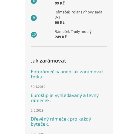
99 Kč
Rámeček Polaris vínový sada
3ks
99 Kč
Rámeček Trudy modrý
249 Kč
Jak zarámovat
Fotorámečky aneb jak zarámovat
fotku
30.4.2019
Euroklip je vyhledávaný a levný
rámeček.
2.5.2019
Dřevěný rámeček pro každý
byteček.