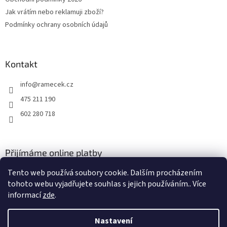
í
Jak vrátím nebo reklamuji zboží?
Podmínky ochrany osobních údajů
Kontakt
info
@
ramecek.cz
475 211 190
602 280 718
Přijímáme online platby
Tento web používá soubory cookie. Dalším procházením
tohoto webu vyjadřujete souhlas s jejich používáním.. Více
informací
zde
.
Nastavení
Vytvořil Shoptet