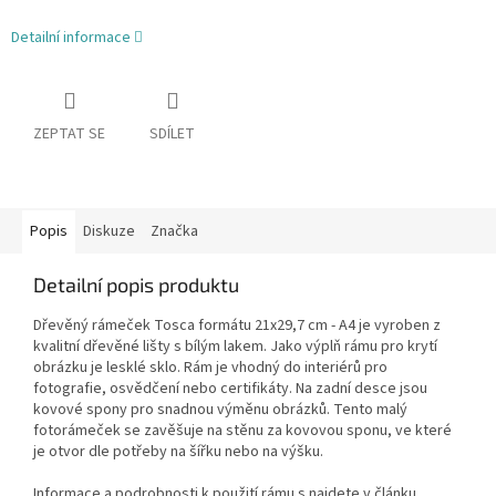
Detailní informace
ZEPTAT SE
SDÍLET
Popis
Diskuze
Značka
Detailní popis produktu
Dřevěný rámeček Tosca formátu 21x29,7 cm - A4 je vyroben z
kvalitní dřevěné lišty s bílým lakem. Jako výplň rámu pro krytí
obrázku je lesklé sklo. Rám je vhodný do interiérů pro
fotografie, osvědčení nebo certifikáty. Na zadní desce jsou
kovové spony pro snadnou výměnu obrázků. Tento malý
fotorámeček se zavěšuje na stěnu za kovovou sponu, ve které
je otvor dle potřeby na šířku nebo na výšku.
Informace a podrobnosti k použití rámu s najdete v článku