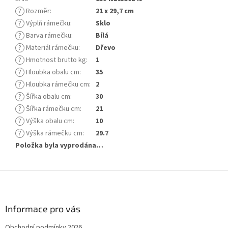
?
Rozměr
:
21 x 29,7 cm
?
Výplň rámečku
:
Sklo
?
Barva rámečku
:
Bílá
?
Materiál rámečku
:
Dřevo
?
Hmotnost brutto kg
:
1
?
Hloubka obalu cm
:
35
?
Hloubka rámečku cm
:
2
?
Šířka obalu cm
:
30
?
Šířka rámečku cm
:
21
?
Výška obalu cm
:
10
?
Výška rámečku cm
:
29.7
Položka byla vyprodána…
Z
á
p
a
Informace pro vás
t
Obchodní podmínky 2026