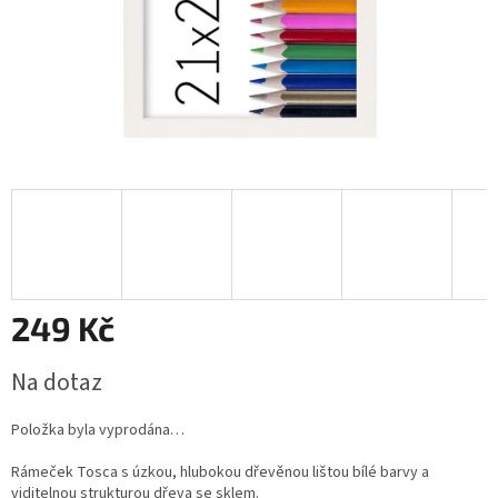
249 Kč
Měrná
Na dotaz
cena:
Položka byla vyprodána…
Rámeček Tosca s úzkou, hlubokou dřevěnou lištou bílé barvy a
viditelnou strukturou dřeva se sklem.