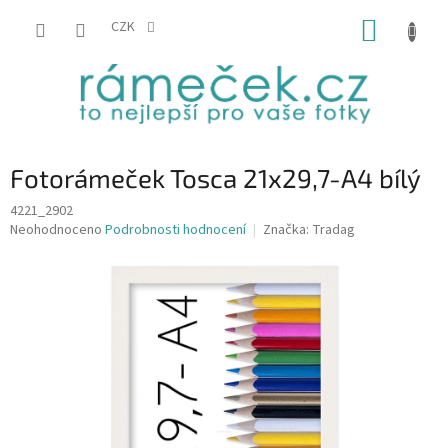
Přejít
NÁKUP
na
CZK
obsah
KOŠÍK
Fotorámeček Tosca 21x29,7-A4 bílý
4221_2902
Průměrné
Neohodnoceno
Podrobnosti hodnocení
Značka:
Tradag
hodnocení
produktu
je
0,0
z
5
hvězdiček.