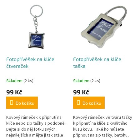
V
n
ý
í
p
p
i
r
s
o
p
d
r
u
o
k
d
t
Fotopřívěšek na klíče
Fotopřívěšek na klíče
u
ů
čtvereček
taška
k
t
Skladem
(2 ks)
Skladem
(2 ks)
ů
99 Kč
99 Kč
Do košíku
Do košíku
Kovový rámeček k připnutí na
Kovový rámeček ve tvaru tašky
klíče nebo zip tašky a podobně.
k připnutí na klíče z kvalitního
Dejte si do něj fotku svých
kusu kovu. Také ho můžete
nejmilejších a mějte ji tak stále
připnout na zip tašky, batohu,