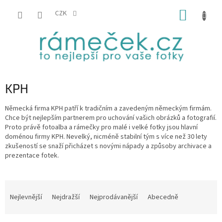
Přejít
NÁKUP
na
CZK
obsah
KOŠÍK
KPH
Německá firma KPH patří k tradičním a zavedeným německým firmám.
Chce být nejlepším partnerem pro uchování vašich obrázků a fotografií.
Proto právě fotoalba a rámečky pro malé i velké fotky jsou hlavní
doménou firmy KPH. Nevelký, nicméně stabilní tým s více než 30 lety
zkušeností se snaží přicházet s novými nápady a způsoby archivace a
prezentace fotek.
Ř
a
Nejlevnější
Nejdražší
Nejprodávanější
Abecedně
z
e