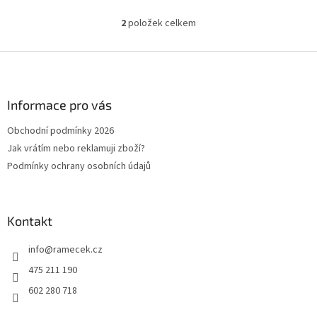
při sobě.
bundy, aktovky, kabelky,
brašny, peněženky a podobně.
2
položek celkem
O
v
l
Z
á
á
d
p
a
a
Informace pro vás
c
t
í
Obchodní podmínky 2026
í
p
Jak vrátím nebo reklamuji zboží?
r
v
Podmínky ochrany osobních údajů
k
y
v
ý
Kontakt
p
i
info
@
ramecek.cz
s
475 211 190
u
602 280 718