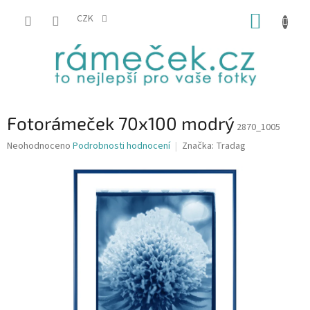
Přejít
NÁKUP
na
CZK
obsah
KOŠÍK
Fotorámeček 70x100 modrý
2870_1005
Průměrné
Neohodnoceno
Podrobnosti hodnocení
Značka:
Tradag
hodnocení
produktu
je
0,0
z
5
hvězdiček.