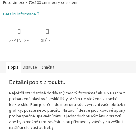
Fotorámeček 70x100 cm modrý se sklem
Detailní informace
ZEPTAT SE
SDÍLET
Popis
Diskuze
Značka
Detailní popis produktu
Největší standardně dodávaný modrý fotorámeček 70x100 cm z
probarvené plastové lesklé líšty. V rámu je vloženo klasické
lesklé sklo. Rám je určen do interiéru kde zvýrazní vaše obrázky
grafiky, puzzle nebo plakáty. Na zadní desce jsou kovové spony
pro bezpečné upevnění rámu a jednoduchou výměnu obrázků.
Aby bylo možné rám zavěsit, jsou připraveny závěsy na výšku i
na šířku dle vaší potřeby.