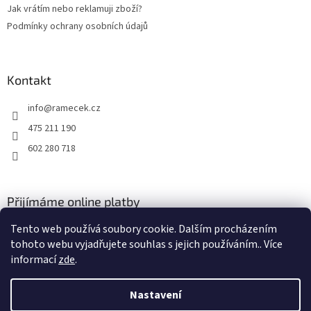
Jak vrátím nebo reklamuji zboží?
Podmínky ochrany osobních údajů
Kontakt
info
@
ramecek.cz
475 211 190
602 280 718
Přijímáme online platby
Tento web používá soubory cookie. Dalším procházením
tohoto webu vyjadřujete souhlas s jejich používáním.. Více
informací
zde
.
Nastavení
Vytvořil Shoptet