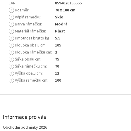
EAN
:
8594026355555
?
Rozměr
:
70 x 100 cm
?
Výplň rámečku
:
Sklo
?
Barva rámečku
:
Modrá
?
Materiál rámečku
:
Plast
?
Hmotnost brutto kg
:
5.5
?
Hloubka obalu cm
:
105
?
Hloubka rámečku cm
:
2
?
Šířka obalu cm
:
75
?
Šířka rámečku cm
:
70
?
Výška obalu cm
:
12
?
Výška rámečku cm
:
100
Z
á
p
a
Informace pro vás
t
Obchodní podmínky 2026
í