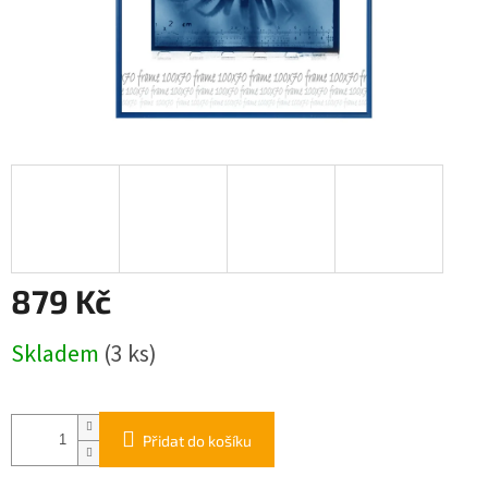
879 Kč
Měrná
Skladem
(3 ks)
cena:
Přidat do košíku