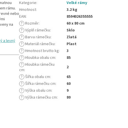
 matnou
Kategorie
:
Velké rámy
ilem rámu.
Hmotnost
:
3.2 kg
arevné nebo
EAN
:
8594026355555
ými
?
Rozměr
:
60 x 80 cm
aveny na
?
Výplň rámečku
:
Sklo
?
Barva rámečku
:
Zlatá
ý a levný
?
Materiál rámečku
:
Plast
?
Hmotnost brutto kg
:
3
?
Hloubka obalu cm
:
85
?
Hloubka rámečku
2
cm
:
?
Šířka obalu cm
:
65
?
Šířka rámečku cm
:
60
?
Výška obalu cm
:
9
?
Výška rámečku cm
:
80