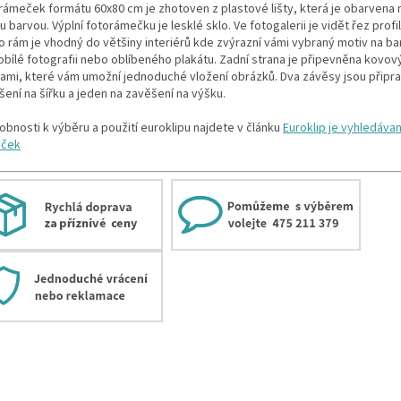
rámeček formátu 60x80 cm je zhotoven z plastové lišty, která je obarvena
u barvou. Výplní fotorámečku je lesklé sklo. Ve fotogalerii je vidět řez prof
o rám je vhodný do většiny interiérů kde zvýrazní vámi vybraný motiv na b
obílé fotografii nebo oblíbeného plakátu. Zadní strana je připevněna kovov
ami, které vám umožní jednoduché vložení obrázků. Dva závěsy jsou připr
ení na šířku a jeden na zavěšení na výšku.
obnosti k výběru a použití euroklipu najdete v článku
Euroklip je vyhledávan
eček