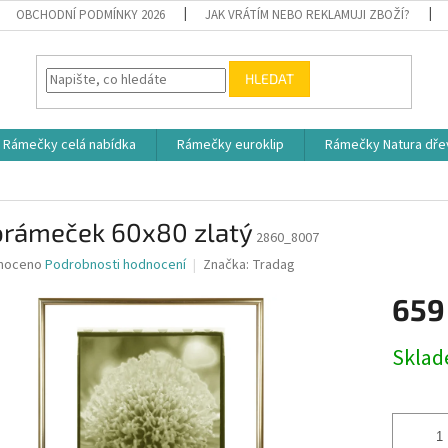
OBCHODNÍ PODMÍNKY 2026
JAK VRÁTÍM NEBO REKLAMUJI ZBOŽÍ?
HLEDAT
Rámečky celá nabídka
Rámečky euroklip
Rámečky Natura dře
orámeček 60x80 zlatý
2860_8007
né
noceno
Podrobnosti hodnocení
Značka:
Tradag
ní
659
u
Měrná
Skla
cena:
ek.