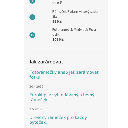
99 Kč
Rámeček Polaris vínový sada
3ks
99 Kč
Fotorámeček Medvídek Pú a
oslík
109 Kč
Jak zarámovat
Fotorámečky aneb jak zarámovat
fotku
30.4.2019
Euroklip je vyhledávaný a levný
rámeček.
2.5.2019
Dřevěný rámeček pro každý
byteček.