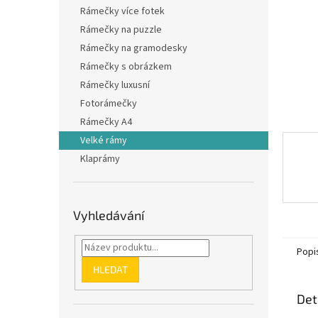
n
Rámečky více fotek
e
Rámečky na puzzle
l
Rámečky na gramodesky
Rámečky s obrázkem
Rámečky luxusní
Fotorámečky
Rámečky A4
Velké rámy
Klaprámy
Vyhledávání
Popi
HLEDAT
Det