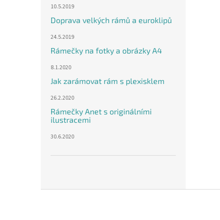
10.5.2019
Doprava velkých rámů a euroklipů
24.5.2019
Rámečky na fotky a obrázky A4
8.1.2020
Jak zarámovat rám s plexisklem
26.2.2020
Rámečky Anet s originálními
ilustracemi
30.6.2020
Z
á
p