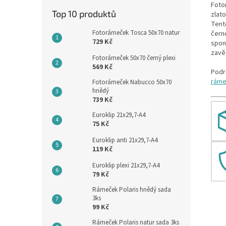
Foto
Top 10 produktů
zlato
Tent
Fotorámeček Tosca 50x70 natur
čern
729 Kč
spon
zavěš
Fotorámeček 50x70 černý plexi
569 Kč
Podr
rám
Fotorámeček Nabucco 50x70
hnědý
739 Kč
Euroklip 21x29,7-A4
75 Kč
Euroklip anti 21x29,7-A4
119 Kč
Euroklip plexi 21x29,7-A4
79 Kč
Rámeček Polaris hnědý sada
3ks
99 Kč
Rámeček Polaris natur sada 3ks