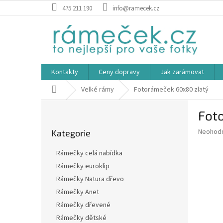
Přejít
475 211 190
info@ramecek.cz
na
obsah
Kontakty
Ceny dopravy
Jak zarámovat
Domů
Velké rámy
Fotorámeček 60x80 zlatý
P
Fot
o
Přeskočit
s
Průměr
Neohod
Kategorie
kategorie
t
hodnoce
r
produkt
Rámečky celá nabídka
a
je
Rámečky euroklip
0,0
n
z
Rámečky Natura dřevo
n
5
í
Rámečky Anet
hvězdič
p
Rámečky dřevené
a
Rámečky dětské