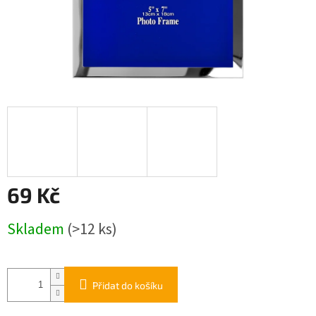
69 Kč
Měrná
Skladem
(>12 ks)
cena:
Přidat do košíku