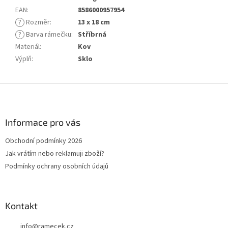
EAN
:
8586000957954
?
Rozměr
:
13 x 18 cm
?
Barva rámečku
:
Stříbrná
Materiál
:
Kov
Výplň
:
Sklo
Z
á
p
a
Informace pro vás
t
Obchodní podmínky 2026
í
Jak vrátím nebo reklamuji zboží?
Podmínky ochrany osobních údajů
Kontakt
info
@
ramecek.cz