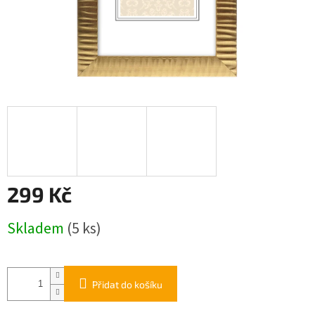
299 Kč
Měrná
Skladem
(5 ks)
cena:
Přidat do košíku