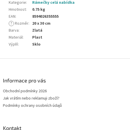
Kategorie
:
Rámečky celá nabídka
Hmotnost
:
0.75 kg
EAN
:
8594026355555
?
Rozměr
:
20 x 30 cm
Barva
:
Zlatá
Materiál
:
Plast
Výplň
:
Sklo
Z
á
p
a
Informace pro vás
t
Obchodní podmínky 2026
í
Jak vrátím nebo reklamuji zboží?
Podmínky ochrany osobních údajů
Kontakt