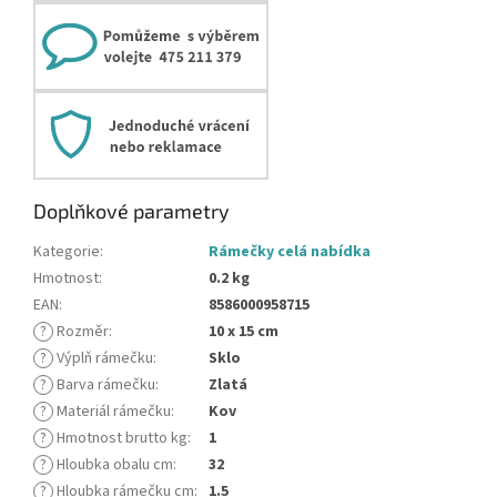
Doplňkové parametry
Kategorie
:
Rámečky celá nabídka
Hmotnost
:
0.2 kg
EAN
:
8586000958715
?
Rozměr
:
10 x 15 cm
?
Výplň rámečku
:
Sklo
?
Barva rámečku
:
Zlatá
?
Materiál rámečku
:
Kov
?
Hmotnost brutto kg
:
1
?
Hloubka obalu cm
:
32
?
Hloubka rámečku cm
:
1.5