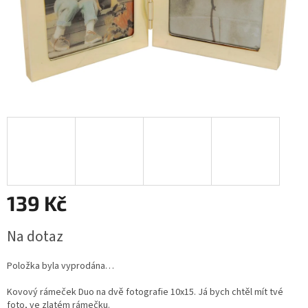
139 Kč
Měrná
Na dotaz
cena:
Položka byla vyprodána…
Kovový rámeček Duo na dvě fotografie 10x15. Já bych chtěl mít tvé
foto, ve zlatém rámečku.