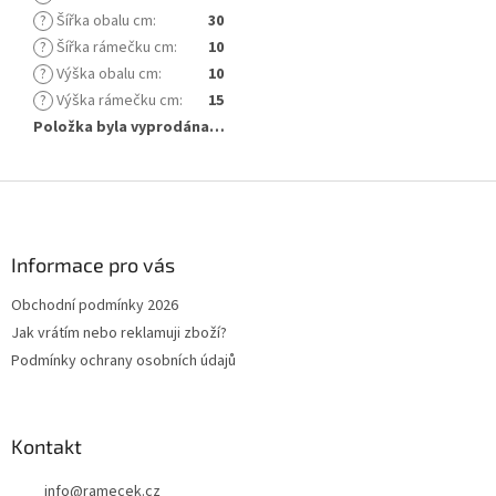
?
Šířka obalu cm
:
30
?
Šířka rámečku cm
:
10
?
Výška obalu cm
:
10
?
Výška rámečku cm
:
15
Položka byla vyprodána…
Z
á
p
a
Informace pro vás
t
Obchodní podmínky 2026
í
Jak vrátím nebo reklamuji zboží?
Podmínky ochrany osobních údajů
Kontakt
info
@
ramecek.cz