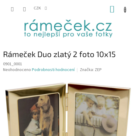
Přejít
NÁKUP
na
CZK
obsah
KOŠÍK
Rámeček Duo zlatý 2 foto 10x15
0901_0001
Průměrné
Neohodnoceno
Podrobnosti hodnocení
Značka:
ZEP
hodnocení
produktu
je
0,0
z
5
hvězdiček.