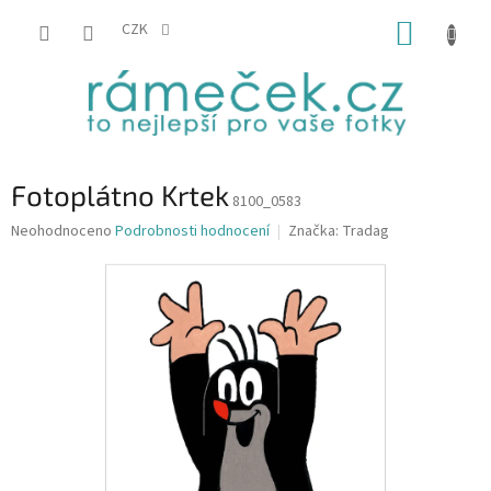
Přejít
NÁKUP
na
CZK
obsah
KOŠÍK
Fotoplátno Krtek
8100_0583
Průměrné
Neohodnoceno
Podrobnosti hodnocení
Značka:
Tradag
hodnocení
produktu
je
0,0
z
5
hvězdiček.