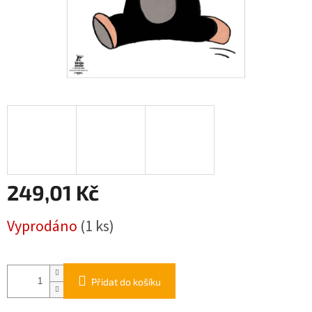
249,01 Kč
Měrná
Vyprodáno
(1 ks)
cena:
Přidat do košíku