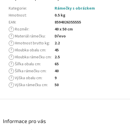
Kategorie
:
Rámečky s obrázkem
Hmotnost
:
0.5 kg
EAN
:
8594026355555
?
Rozměr
:
40 x 50 cm
?
Materiál rámečku
:
Dřevo
?
Hmotnost brutto kg
:
2.2
?
Hloubka obalu cm
:
45
?
Hloubka rámečku cm
:
2.5
?
Šířka obalu cm
:
65
?
Šířka rámečku cm
:
40
?
Výška obalu cm
:
9
?
Výška rámečku cm
:
50
Z
á
p
a
Informace pro vás
t