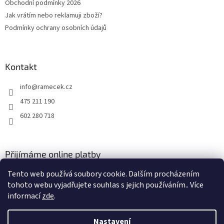
Obchodní podmínky 2026
í
Jak vrátím nebo reklamuji zboží?
Podmínky ochrany osobních údajů
Kontakt
info
@
ramecek.cz
475 211 190
602 280 718
Přijímáme online platby
Tento web používá soubory cookie. Dalším procházením
tohoto webu vyjadřujete souhlas s jejich používáním.. Více
informací
zde
.
Nastavení