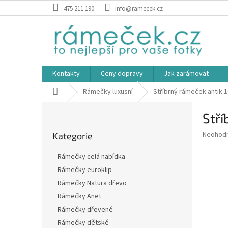
Přejít
475 211 190
info@ramecek.cz
na
obsah
Kontakty
Ceny dopravy
Jak zarámovat
Domů
Rámečky luxusní
Stříbrný rámeček antik 
P
Stří
o
Přeskočit
s
Průměr
Neohod
Kategorie
kategorie
t
hodnoce
r
produkt
Rámečky celá nabídka
a
je
Rámečky euroklip
0,0
n
z
Rámečky Natura dřevo
n
5
í
Rámečky Anet
hvězdič
p
Rámečky dřevené
a
Rámečky dětské