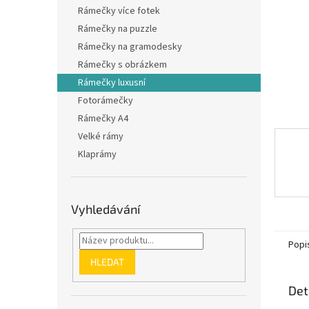
n
Rámečky více fotek
e
Rámečky na puzzle
l
Rámečky na gramodesky
Rámečky s obrázkem
Rámečky luxusní
Fotorámečky
Rámečky A4
Velké rámy
Klaprámy
Vyhledávání
Popi
HLEDAT
Det