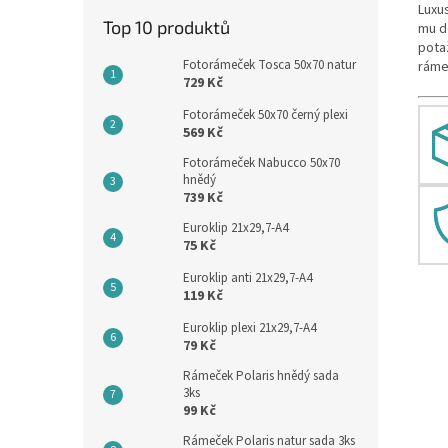
Luxu
Top 10 produktů
mu d
pota
Fotorámeček Tosca 50x70 natur
ráme
729 Kč
Fotorámeček 50x70 černý plexi
569 Kč
Fotorámeček Nabucco 50x70
hnědý
739 Kč
Euroklip 21x29,7-A4
75 Kč
Euroklip anti 21x29,7-A4
119 Kč
Euroklip plexi 21x29,7-A4
79 Kč
Rámeček Polaris hnědý sada
3ks
99 Kč
Rámeček Polaris natur sada 3ks