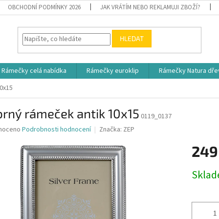
OBCHODNÍ PODMÍNKY 2026
JAK VRÁTÍM NEBO REKLAMUJI ZBOŽÍ?
HLEDAT
Rámečky celá nabídka
Rámečky euroklip
Rámečky Natura dře
10x15
brný rámeček antik 10x15
0119_0137
né
noceno
Podrobnosti hodnocení
Značka:
ZEP
ní
249
u
Měrná
Skla
cena:
ek.