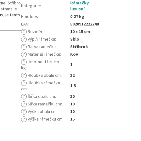
ne. Stříbro
Rámečky
Kategorie
:
strana je
luxusní
s, je tento
Hmotnost
:
0.27 kg
EAN
:
8020912222248
?
Rozměr
:
10 x 15 cm
?
Výplň rámečku
:
Sklo
?
Barva rámečku
:
Stříbrná
?
Materiál rámečku
:
Kov
?
Hmotnost brutto
1
kg
:
?
Hloubka obalu cm
:
32
?
Hloubka rámečku
1.5
cm
:
?
Šířka obalu cm
:
30
?
Šířka rámečku cm
:
10
?
Výška obalu cm
:
10
?
Výška rámečku cm
:
15