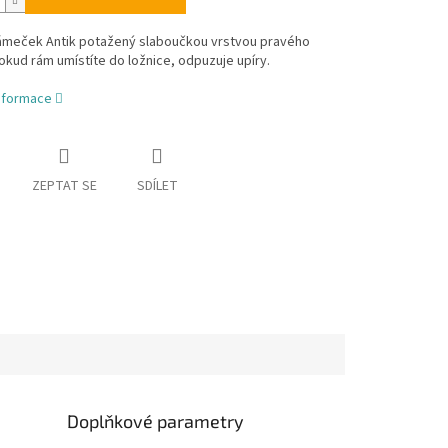
rámeček Antik potažený slaboučkou vrstvou pravého
Pokud rám umístíte do ložnice, odpuzuje upíry.
informace
ZEPTAT SE
SDÍLET
Doplňkové parametry