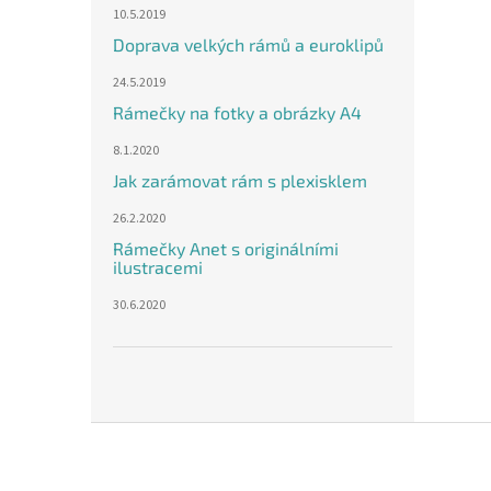
10.5.2019
Doprava velkých rámů a euroklipů
24.5.2019
Rámečky na fotky a obrázky A4
8.1.2020
Jak zarámovat rám s plexisklem
26.2.2020
Rámečky Anet s originálními
ilustracemi
30.6.2020
Z
á
p