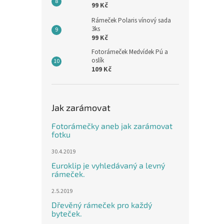
99 Kč
Rámeček Polaris vínový sada
3ks
99 Kč
Fotorámeček Medvídek Pú a
oslík
109 Kč
Jak zarámovat
Fotorámečky aneb jak zarámovat
fotku
30.4.2019
Euroklip je vyhledávaný a levný
rámeček.
2.5.2019
Dřevěný rámeček pro každý
byteček.