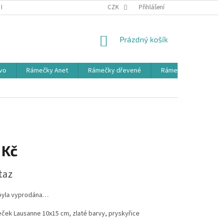
PODMÍNKY OCHRANY OSOBNÍCH ÚDAJŮ
CZK
Přihlášení
NÁKUPNÍ
Prázdný košík
KOŠÍK
vo
Rámečky Anet
Rámečky dřevené
Rámečky dětské
 Kč
taz
byla vyprodána…
ček Lausanne 10x15 cm, zlaté barvy, pryskyřice