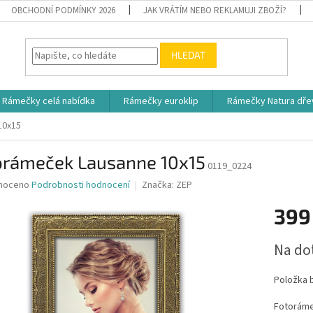
OBCHODNÍ PODMÍNKY 2026
JAK VRÁTÍM NEBO REKLAMUJI ZBOŽÍ?
HLEDAT
Rámečky celá nabídka
Rámečky euroklip
Rámečky Natura dře
10x15
orámeček Lausanne 10x15
0119_0224
né
noceno
Podrobnosti hodnocení
Značka:
ZEP
ní
399
u
Měrná
Na do
cena:
ek.
Položka 
Fotoráme