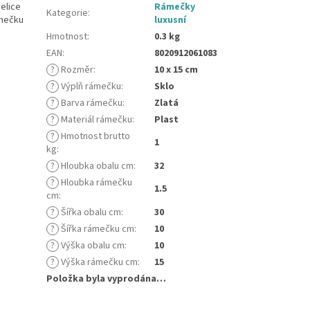
elice
Rámečky
Kategorie
:
ámečku
luxusní
Hmotnost
:
0.3 kg
EAN
:
8020912061083
?
Rozměr
:
10 x 15 cm
?
Výplň rámečku
:
Sklo
?
Barva rámečku
:
Zlatá
?
Materiál rámečku
:
Plast
?
Hmotnost brutto
1
kg
:
?
Hloubka obalu cm
:
32
?
Hloubka rámečku
1.5
cm
:
?
Šířka obalu cm
:
30
?
Šířka rámečku cm
:
10
?
Výška obalu cm
:
10
?
Výška rámečku cm
:
15
Položka byla vyprodána…