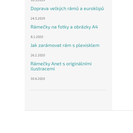
10.5.2019
Doprava velkých rámů a euroklipů
24.5.2019
Rámečky na fotky a obrázky A4
8.1.2020
Jak zarámovat rám s plexisklem
26.2.2020
Rámečky Anet s originálními
ilustracemi
30.6.2020
Z
á
p
a