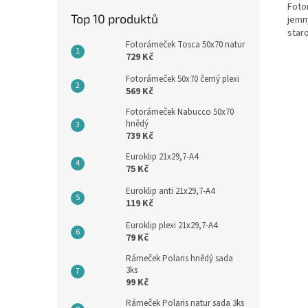
Foto
Top 10 produktů
jemn
star
Fotorámeček Tosca 50x70 natur
729 Kč
Fotorámeček 50x70 černý plexi
569 Kč
Fotorámeček Nabucco 50x70
hnědý
739 Kč
Euroklip 21x29,7-A4
75 Kč
Euroklip anti 21x29,7-A4
119 Kč
Euroklip plexi 21x29,7-A4
79 Kč
Rámeček Polaris hnědý sada
3ks
99 Kč
Rámeček Polaris natur sada 3ks