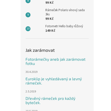
99 Kč
Rámeček Polaris vínový sada
3ks
99 Kč
Fotometr Hello baby růžový
149 Kč
Jak zarámovat
Fotorámečky aneb jak zarámovat
fotku
30.4.2019
Euroklip je vyhledávaný a levný
rámeček.
2.5.2019
Dřevěný rámeček pro každý
byteček.