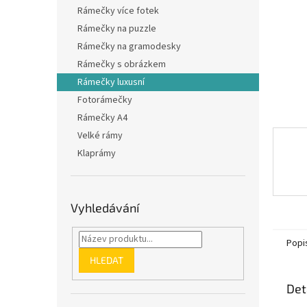
n
Rámečky více fotek
e
Rámečky na puzzle
l
Rámečky na gramodesky
Rámečky s obrázkem
Rámečky luxusní
Fotorámečky
Rámečky A4
Velké rámy
Klaprámy
Vyhledávání
Popi
HLEDAT
Det