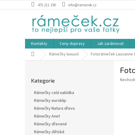
Přejít
475 211 190
info@ramecek.cz
na
obsah
Kontakty
Ceny dopravy
Jak zarámovat
Domů
Rámečky luxusní
Fotorámeček Lausanne 
P
Fot
o
Přeskočit
s
Průměr
Neohod
Kategorie
kategorie
t
hodnoce
r
produkt
Rámečky celá nabídka
a
je
Rámečky euroklip
0,0
n
z
Rámečky Natura dřevo
n
5
í
Rámečky Anet
hvězdič
p
Rámečky dřevené
a
Rámečky dětské