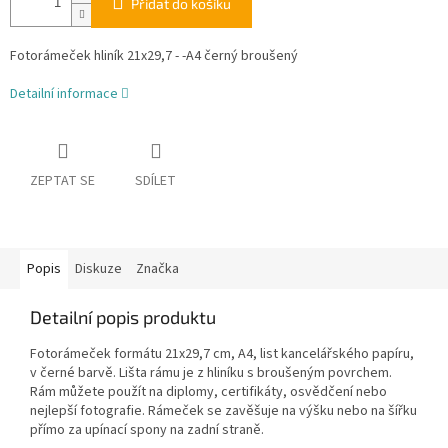
Přidat do košíku
Fotorámeček hliník 21x29,7 - -A4 černý broušený
Detailní informace
ZEPTAT SE
SDÍLET
Popis
Diskuze
Značka
Detailní popis produktu
Fotorámeček formátu 21x29,7 cm, A4, list kancelářského papíru,
v černé barvě. Lišta rámu je z hliníku s broušeným povrchem.
Rám můžete použít na diplomy, certifikáty, osvědčení nebo
nejlepší fotografie. Rámeček se zavěšuje na výšku nebo na šířku
přímo za upínací spony na zadní straně.