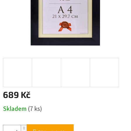
689 Kč
Měrná
Skladem
(7 ks)
cena: