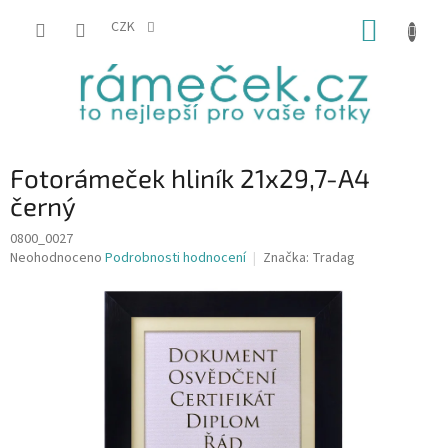
Přejít
NÁKUP
na
CZK
obsah
KOŠÍK
Fotorámeček hliník 21x29,7-A4
černý
0800_0027
Průměrné
Neohodnoceno
Podrobnosti hodnocení
Značka:
Tradag
hodnocení
produktu
je
0,0
z
5
hvězdiček.