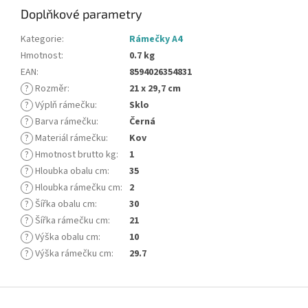
Doplňkové parametry
Kategorie
:
Rámečky A4
Hmotnost
:
0.7 kg
EAN
:
8594026354831
?
Rozměr
:
21 x 29,7 cm
?
Výplň rámečku
:
Sklo
?
Barva rámečku
:
Černá
?
Materiál rámečku
:
Kov
?
Hmotnost brutto kg
:
1
?
Hloubka obalu cm
:
35
?
Hloubka rámečku cm
:
2
?
Šířka obalu cm
:
30
?
Šířka rámečku cm
:
21
?
Výška obalu cm
:
10
?
Výška rámečku cm
:
29.7
Z