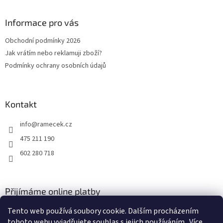
á
p
a
Informace pro vás
t
Obchodní podmínky 2026
í
Jak vrátím nebo reklamuji zboží?
Podmínky ochrany osobních údajů
Kontakt
info
@
ramecek.cz
475 211 190
602 280 718
Přijímáme online platby
Tento web používá soubory cookie. Dalším procházením
tohoto webu vyjadřujete souhlas s jejich používáním.. Více