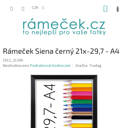
Přejít
NÁKUP
na
CZK
obsah
KOŠÍK
Rámeček Siena černý 21x-29,7 - A4
1812_2130A
Průměrné
Neohodnoceno
Podrobnosti hodnocení
Značka:
Tradag
hodnocení
produktu
je
0,0
z
5
hvězdiček.