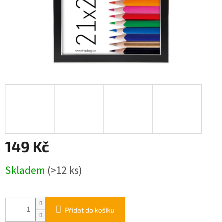
149 Kč
Měrná
Skladem
(>12 ks)
cena:
Přidat do košíku