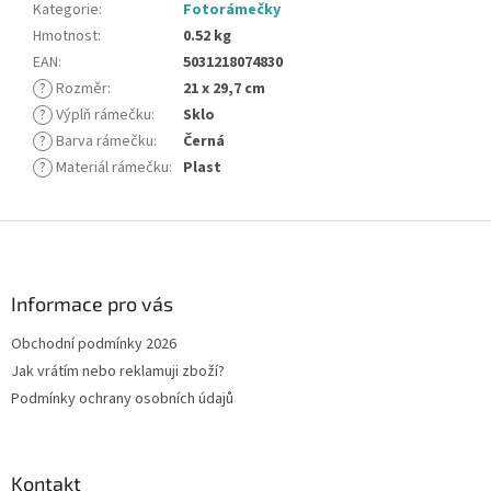
Kategorie
:
Fotorámečky
Hmotnost
:
0.52 kg
EAN
:
5031218074830
?
Rozměr
:
21 x 29,7 cm
?
Výplň rámečku
:
Sklo
?
Barva rámečku
:
Černá
?
Materiál rámečku
:
Plast
Z
á
p
a
Informace pro vás
t
Obchodní podmínky 2026
í
Jak vrátím nebo reklamuji zboží?
Podmínky ochrany osobních údajů
Kontakt