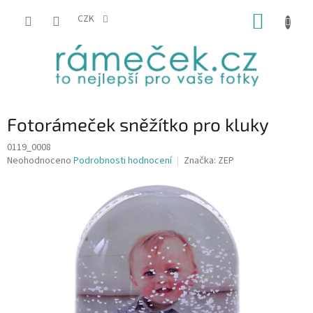
Přejít
NÁKUP
na
CZK
obsah
KOŠÍK
Fotorámeček sněžítko pro kluky
0119_0008
Průměrné
Neohodnoceno
Podrobnosti hodnocení
Značka:
ZEP
hodnocení
produktu
je
0,0
z
5
hvězdiček.