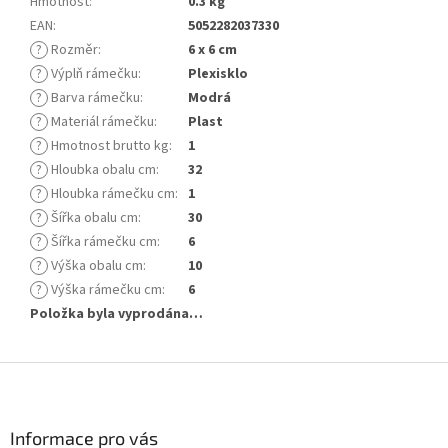
Hmotnost
:
0.3 kg
EAN
:
5052282037330
?
Rozměr
:
6 x 6 cm
?
Výplň rámečku
:
Plexisklo
?
Barva rámečku
:
Modrá
?
Materiál rámečku
:
Plast
?
Hmotnost brutto kg
:
1
?
Hloubka obalu cm
:
32
?
Hloubka rámečku cm
:
1
?
Šířka obalu cm
:
30
?
Šířka rámečku cm
:
6
?
Výška obalu cm
:
10
?
Výška rámečku cm
:
6
Položka byla vyprodána…
Z
á
p
a
Informace pro vás