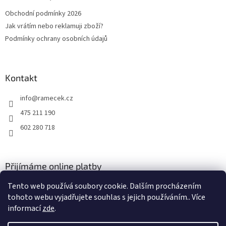
t
Obchodní podmínky 2026
í
Jak vrátím nebo reklamuji zboží?
Podmínky ochrany osobních údajů
Kontakt
info
@
ramecek.cz
475 211 190
602 280 718
Přijímáme online platby
Tento web používá soubory cookie. Dalším procházením
tohoto webu vyjadřujete souhlas s jejich používáním.. Více
informací
zde
.