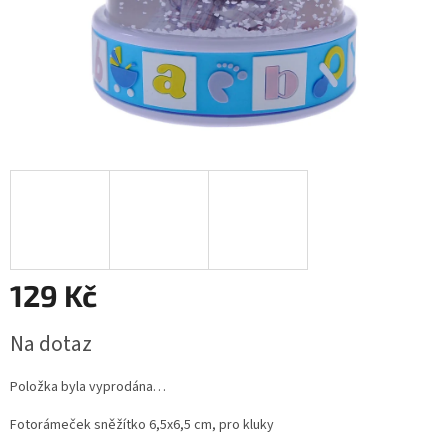
129 Kč
Měrná
Na dotaz
cena:
Položka byla vyprodána…
Fotorámeček sněžítko 6,5x6,5 cm, pro kluky