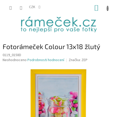
Přejít
NÁKUP
na
CZK
obsah
KOŠÍK
Fotorámeček Colour 13x18 žlutý
0119_0158D
Průměrné
Neohodnoceno
Podrobnosti hodnocení
Značka:
ZEP
hodnocení
produktu
je
0,0
z
5
hvězdiček.