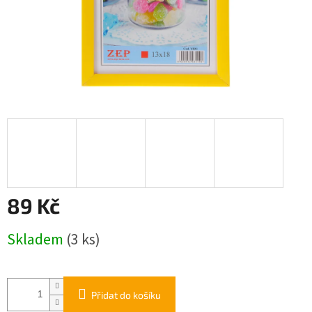
89 Kč
Měrná
Skladem
(3 ks)
cena:
Přidat do košíku