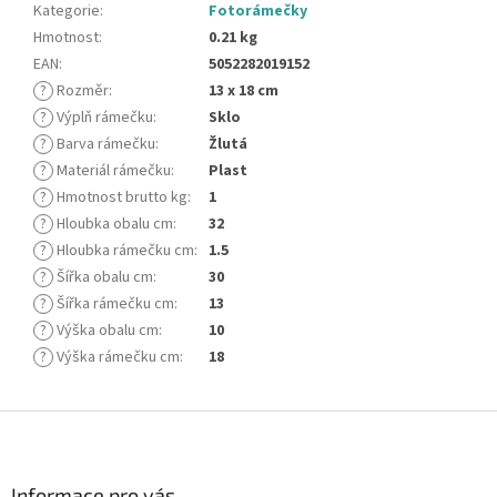
Kategorie
:
Fotorámečky
Hmotnost
:
0.21 kg
EAN
:
5052282019152
?
Rozměr
:
13 x 18 cm
?
Výplň rámečku
:
Sklo
?
Barva rámečku
:
Žlutá
?
Materiál rámečku
:
Plast
?
Hmotnost brutto kg
:
1
?
Hloubka obalu cm
:
32
?
Hloubka rámečku cm
:
1.5
?
Šířka obalu cm
:
30
?
Šířka rámečku cm
:
13
?
Výška obalu cm
:
10
?
Výška rámečku cm
:
18
Z
á
p
a
Informace pro vás