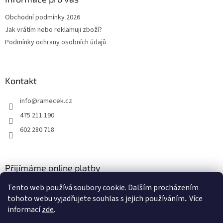
t
Obchodní podmínky 2026
í
Jak vrátím nebo reklamuji zboží?
Podmínky ochrany osobních údajů
Kontakt
info
@
ramecek.cz
475 211 190
602 280 718
Přijímáme online platby
Tento web používá soubory cookie. Dalším procházením
tohoto webu vyjadřujete souhlas s jejich používáním.. Více
informací
zde
.