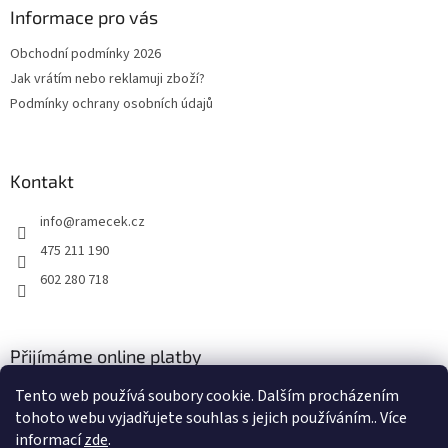
a
Informace pro vás
t
Obchodní podmínky 2026
í
Jak vrátím nebo reklamuji zboží?
Podmínky ochrany osobních údajů
Kontakt
info
@
ramecek.cz
475 211 190
602 280 718
Přijímáme online platby
Tento web používá soubory cookie. Dalším procházením
tohoto webu vyjadřujete souhlas s jejich používáním.. Více
informací
zde
.