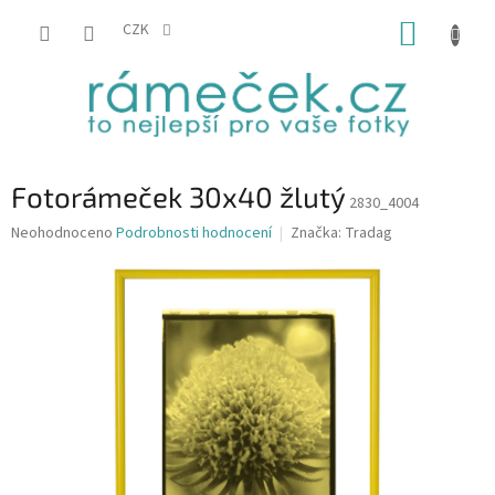
Přejít
NÁKUP
na
CZK
obsah
KOŠÍK
Fotorámeček 30x40 žlutý
2830_4004
Průměrné
Neohodnoceno
Podrobnosti hodnocení
Značka:
Tradag
hodnocení
produktu
je
0,0
z
5
hvězdiček.