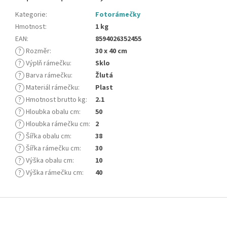
Kategorie
:
Fotorámečky
Hmotnost
:
1 kg
EAN
:
8594026352455
?
Rozměr
:
30 x 40 cm
?
Výplň rámečku
:
Sklo
?
Barva rámečku
:
Žlutá
?
Materiál rámečku
:
Plast
?
Hmotnost brutto kg
:
2.1
?
Hloubka obalu cm
:
50
?
Hloubka rámečku cm
:
2
?
Šířka obalu cm
:
38
?
Šířka rámečku cm
:
30
?
Výška obalu cm
:
10
?
Výška rámečku cm
:
40
Z
á
p