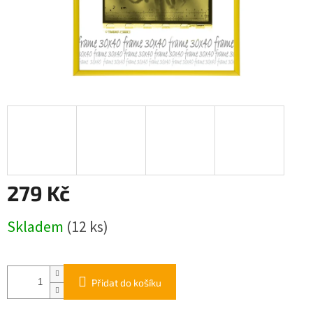
279 Kč
Měrná
Skladem
(12 ks)
cena:
Přidat do košíku