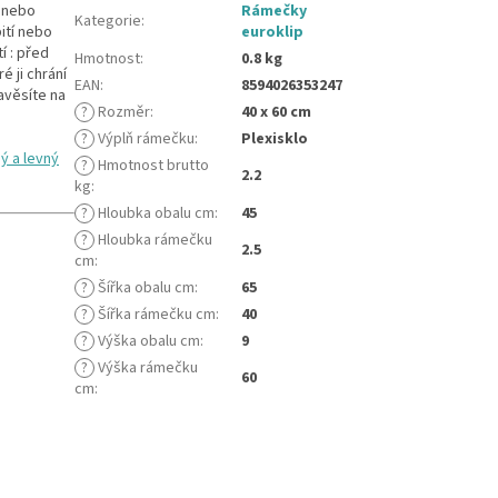
e nebo
Rámečky
Kategorie
:
bití nebo
euroklip
í : před
Hmotnost
:
0.8 kg
 ji chrání
EAN
:
8594026353247
avěsíte na
?
Rozměr
:
40 x 60 cm
?
Výplň rámečku
:
Plexisklo
ý a levný
?
Hmotnost brutto
2.2
kg
:
?
Hloubka obalu cm
:
45
?
Hloubka rámečku
2.5
cm
:
?
Šířka obalu cm
:
65
?
Šířka rámečku cm
:
40
?
Výška obalu cm
:
9
?
Výška rámečku
60
cm
: