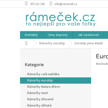
Přejít
475 211 190
info@ramecek.cz
na
obsah
Kontakty
Ceny dopravy
Jak zarámovat
Domů
Rámečky euroklip
Euroklip plexi 40x60
P
Euro
o
Přeskočit
s
Průměr
Neohod
Kategorie
kategorie
t
hodnoce
r
produkt
Rámečky celá nabídka
a
je
Rámečky euroklip
0,0
n
z
Rámečky Natura dřevo
n
5
í
Rámečky Anet
hvězdič
p
Rámečky dřevené
a
Rámečky dětské