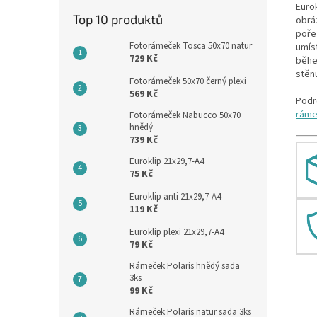
Euro
Top 10 produktů
obráz
poře
Fotorámeček Tosca 50x70 natur
umís
729 Kč
běhe
stěn
Fotorámeček 50x70 černý plexi
569 Kč
Podr
rám
Fotorámeček Nabucco 50x70
hnědý
739 Kč
Euroklip 21x29,7-A4
75 Kč
Euroklip anti 21x29,7-A4
119 Kč
Euroklip plexi 21x29,7-A4
79 Kč
Rámeček Polaris hnědý sada
3ks
99 Kč
Rámeček Polaris natur sada 3ks