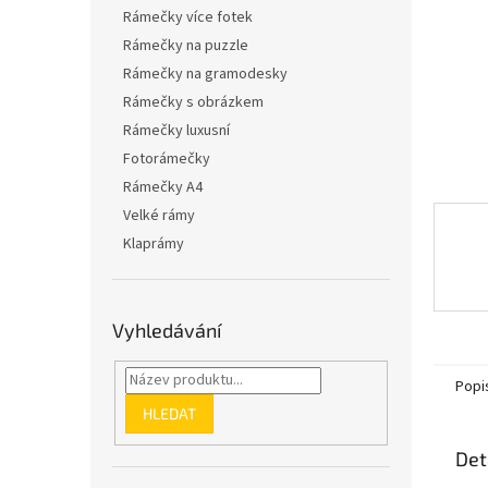
n
Rámečky více fotek
e
Rámečky na puzzle
l
Rámečky na gramodesky
Rámečky s obrázkem
Rámečky luxusní
Fotorámečky
Rámečky A4
Velké rámy
Klaprámy
Vyhledávání
Popi
HLEDAT
Det