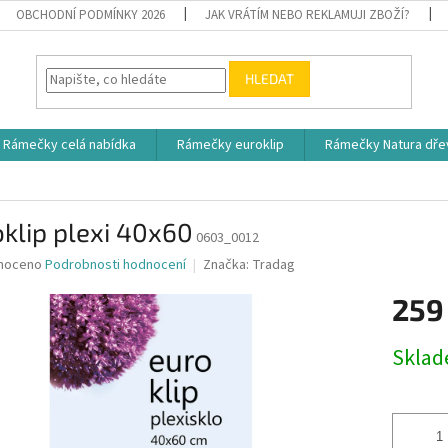
OBCHODNÍ PODMÍNKY 2026
JAK VRÁTÍM NEBO REKLAMUJI ZBOŽÍ?
HLEDAT
Rámečky celá nabídka
Rámečky euroklip
Rámečky Natura dře
klip plexi 40x60
0603_0012
né
noceno
Podrobnosti hodnocení
Značka:
Tradag
ní
259
u
Měrná
Skla
cena:
ek.