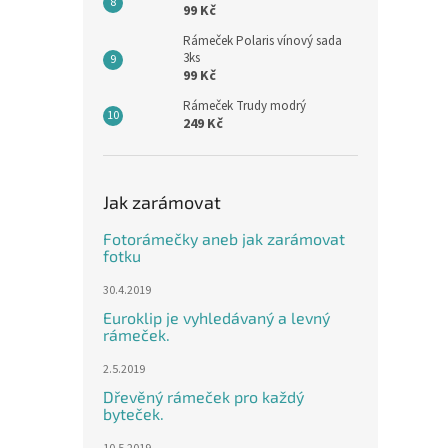
99 Kč
Rámeček Polaris vínový sada
3ks
99 Kč
Rámeček Trudy modrý
249 Kč
Jak zarámovat
Fotorámečky aneb jak zarámovat
fotku
30.4.2019
Euroklip je vyhledávaný a levný
rámeček.
2.5.2019
Dřevěný rámeček pro každý
byteček.