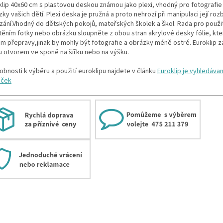
klip 40x60 cm s plastovou deskou známou jako plexi, vhodný pro fotografi
ky vašich dětí. Plexi deska je pružná a proto nehrozí při manipulaci její roz
zání.Vhodný do dětských pokojů, mateřských školek a škol. Rada pro použit
těním fotky nebo obrázku sloupněte z obou stran akrylové desky fólie, které
m přepravy,jinak by mohly být fotografie a obrázky méně ostré. Euroklip z
u otvorem ve sponě na šířku nebo na výšku.
obnosti k výběru a použití euroklipu najdete v článku
Euroklip je vyhledávan
eček