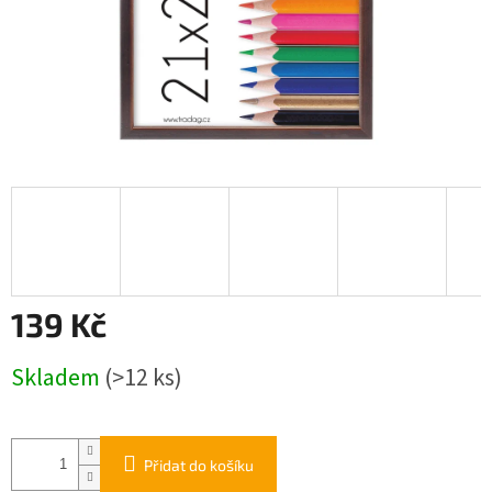
139 Kč
Měrná
Skladem
(>12 ks)
cena:
Přidat do košíku