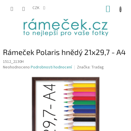
Přejít
NÁKUP
na
CZK
obsah
KOŠÍK
Rámeček Polaris hnědý 21x29,7 - A4
1512_2130H
Průměrné
Neohodnoceno
Podrobnosti hodnocení
Značka:
Tradag
hodnocení
produktu
je
0,0
z
5
hvězdiček.