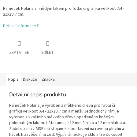
Rámeček Polaris s hnědým lakem pro fotku či grafiku velikosti A4 -
21x29,7 cm.
Detailní informace
ZEPTAT SE
SDÍLET
Popis
Diskuze
Značka
Detailní popis produktu
Rámeček Polaris je vyroben z měkkého dřeva pro fotku či
grafiku velikosti A4 - 21x29,7 cm a menší. Jednoduchý rám je
vyroben z kvalitního měkkého dřeva opatřeného hnědým
polomatným lakem. Lišta rámu je 12 mm široká a 12 mm hluboká.
Zadní strana z MDF má stojánek k postavení na rovnou plochu a
háček k zavěšení na zeď. Výplň rámečku je sklo a lze dokoupit