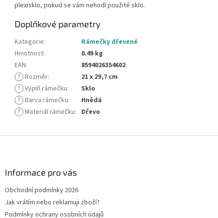
plexisklo, pokud se vám nehodí použité sklo.
Doplňkové parametry
Kategorie
:
Rámečky dřevené
Hmotnost
:
0.49 kg
EAN
:
8594026354602
?
Rozměr
:
21 x 29,7 cm
?
Výplň rámečku
:
Sklo
?
Barva rámečku
:
Hnědá
?
Materiál rámečku
:
Dřevo
Z
á
p
a
Informace pro vás
t
Obchodní podmínky 2026
í
Jak vrátím nebo reklamuji zboží?
Podmínky ochrany osobních údajů