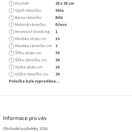
?
Rozměr
:
20 x 20 cm
?
Výplň rámečku
:
Sklo
?
Barva rámečku
:
Bílá
?
Materiál rámečku
:
Dřevo
?
Hmotnost brutto kg
:
1
?
Hloubka obalu cm
:
32
?
Hloubka rámečku cm
:
2
?
Šířka obalu cm
:
30
?
Šířka rámečku cm
:
20
?
Výška obalu cm
:
10
?
Výška rámečku cm
:
20
Položka byla vyprodána…
Z
á
p
a
Informace pro vás
t
Obchodní podmínky 2026
í