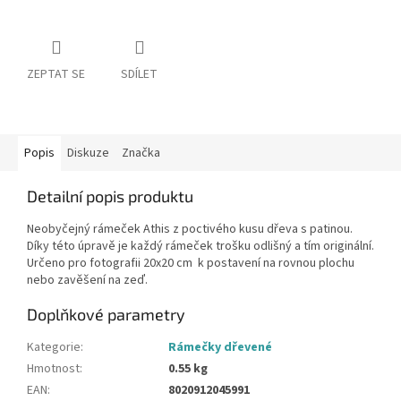
ZEPTAT SE
SDÍLET
Popis
Diskuze
Značka
Detailní popis produktu
Neobyčejný rámeček Athis z poctivého kusu dřeva s patinou.
Díky této úpravě je každý rámeček trošku odlišný a tím originální.
Určeno pro fotografii 20x20 cm k postavení na rovnou plochu
nebo zavěšení na zeď.
Doplňkové parametry
Kategorie
:
Rámečky dřevené
Hmotnost
:
0.55 kg
EAN
:
8020912045991