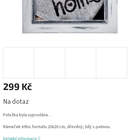
299 Kč
Měrná
Na dotaz
cena:
Položka byla vyprodána…
Rámeček Athis formátu 20x20 cm, dřevěný, bílý s patinou.
Detailní informace