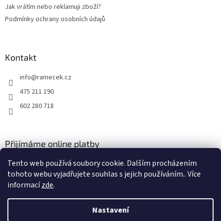
Jak vrátím nebo reklamuji zboží?
Podmínky ochrany osobních údajů
Kontakt
info
@
ramecek.cz
475 211 190
602 280 718
Přijímáme online platby
Tento web používá soubory cookie. Dalším procházením
tohoto webu vyjadřujete souhlas s jejich používáním.. Více
informací
zde
.
Nastavení
Vytvořil Shoptet