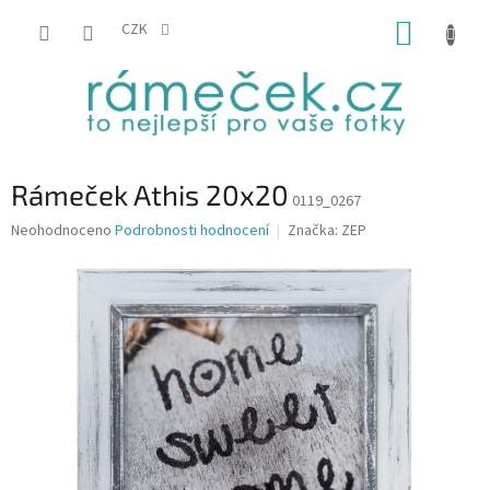
Přejít
NÁKUP
na
CZK
obsah
KOŠÍK
Rámeček Athis 20x20
0119_0267
Průměrné
Neohodnoceno
Podrobnosti hodnocení
Značka:
ZEP
hodnocení
produktu
je
0,0
z
5
hvězdiček.