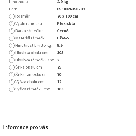
Hmotnost
:
2.9 kg
EAN
:
8594026350789
?
Rozměr
:
70 x 100 cm
?
Výplň rámečku
:
Plexisklo
?
Barva rámečku
:
Černá
?
Materiál rámečku
:
Dřevo
?
Hmotnost brutto kg
:
5.5
?
Hloubka obalu cm
:
105
?
Hloubka rámečku cm
:
2
?
Šířka obalu cm
:
75
?
Šířka rámečku cm
:
70
?
Výška obalu cm
:
12
?
Výška rámečku cm
:
100
Z
á
p
a
Informace pro vás
t