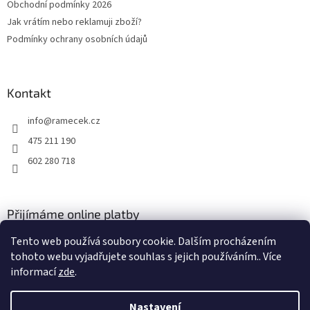
Obchodní podmínky 2026
í
Jak vrátím nebo reklamuji zboží?
Podmínky ochrany osobních údajů
Kontakt
info
@
ramecek.cz
475 211 190
602 280 718
Přijímáme online platby
Tento web používá soubory cookie. Dalším procházením
tohoto webu vyjadřujete souhlas s jejich používáním.. Více
informací
zde
.
Nastavení