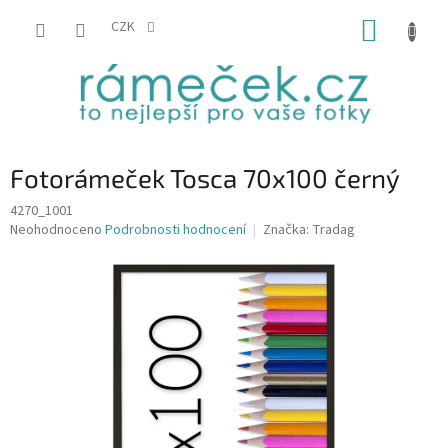
Přejít
NÁKUP
na
CZK
obsah
KOŠÍK
Fotorámeček Tosca 70x100 černý
4270_1001
Průměrné
Neohodnoceno
Podrobnosti hodnocení
Značka:
Tradag
hodnocení
produktu
je
0,0
z
5
hvězdiček.