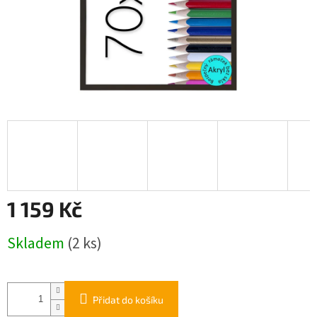
1 159 Kč
Měrná
Skladem
(2 ks)
cena:
Přidat do košíku