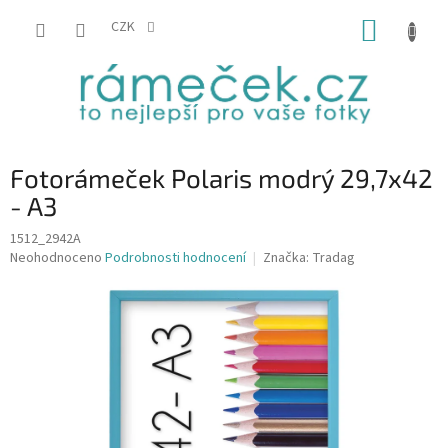
Přejít
NÁKUP
na
CZK
obsah
KOŠÍK
Fotorámeček Polaris modrý 29,7x42
- A3
1512_2942A
Průměrné
Neohodnoceno
Podrobnosti hodnocení
Značka:
Tradag
hodnocení
produktu
je
0,0
z
5
hvězdiček.