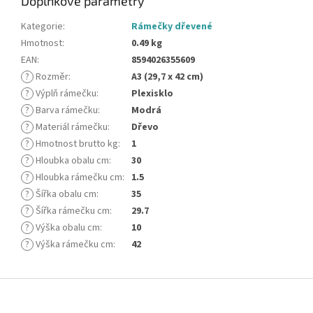
Doplňkové parametry
Kategorie
:
Rámečky dřevené
Hmotnost
:
0.49 kg
EAN
:
8594026355609
?
Rozměr
:
A3 (29,7 x 42 cm)
?
Výplň rámečku
:
Plexisklo
?
Barva rámečku
:
Modrá
?
Materiál rámečku
:
Dřevo
?
Hmotnost brutto kg
:
1
?
Hloubka obalu cm
:
30
?
Hloubka rámečku cm
:
1.5
?
Šířka obalu cm
:
35
?
Šířka rámečku cm
:
29.7
?
Výška obalu cm
:
10
?
Výška rámečku cm
:
42
Z
á