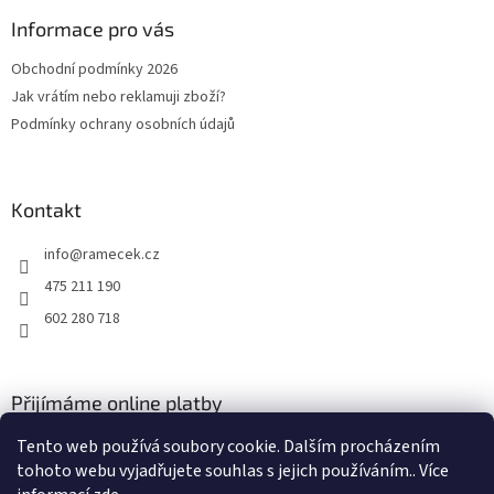
p
a
Informace pro vás
t
Obchodní podmínky 2026
í
Jak vrátím nebo reklamuji zboží?
Podmínky ochrany osobních údajů
Kontakt
info
@
ramecek.cz
475 211 190
602 280 718
Přijímáme online platby
Tento web používá soubory cookie. Dalším procházením
tohoto webu vyjadřujete souhlas s jejich používáním.. Více