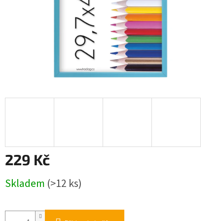
229 Kč
Měrná
Skladem
(>12 ks)
cena: