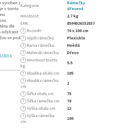
e vyroben z
Rámečky
Kategorie
:
je v tomto
dřevené
inu
Hmotnost
:
2.7 kg
jsou
EAN
:
8594026352837
těnu dle
?
Rozměr
:
70 x 100 cm
a odstranit
ůžou se pod
?
Výplň rámečku
:
Plexisklo
?
Barva rámečku
:
Hnědá
?
Materiál rámečku
:
Dřevo
 rám s
?
Hmotnost brutto
5.5
kg
:
?
Hloubka obalu cm
:
105
?
Hloubka rámečku
2
cm
:
?
Šířka obalu cm
:
75
?
Šířka rámečku cm
:
70
?
Výška obalu cm
:
12
?
Výška rámečku
100
cm
: