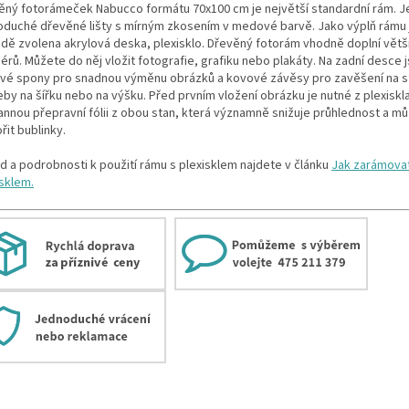
ěný fotorámeček Nabucco formátu 70x100 cm je největší standardní rám. J
oduché dřevěné lišty s mírným zkosením v medové barvě. Jako výplň rámu 
adě zvolena akrylová deska, plexisklo. Dřevěný fotorám vhodně doplní větš
iérů. Můžete do něj vložit fotografie, grafiku nebo plakáty. Na zadní desce 
vé spony pro snadnou výměnu obrázků a kovové závěsy pro zavěšení na s
by na šířku nebo na výšku. Před prvním vložení obrázku je nutné z plexiskl
annou přepravní fólii z obou stan, která významně snižuje průhlednost a m
ořit bublinky.
d a podrobnosti k použití rámu s plexisklem najdete v článku
Jak zarámovat
isklem.