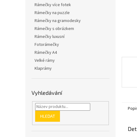
n
Rámečky více fotek
e
Rámečky na puzzle
l
Rámečky na gramodesky
Rámečky s obrázkem
Rámečky luxusní
Fotorámečky
Rámečky A4
Velké rámy
Klaprámy
Vyhledávání
Popi
HLEDAT
Det