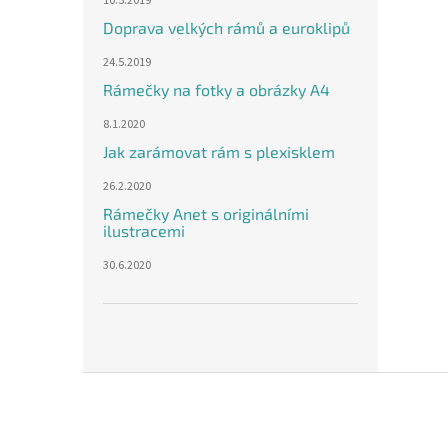
10.5.2019
Doprava velkých rámů a euroklipů
24.5.2019
Rámečky na fotky a obrázky A4
8.1.2020
Jak zarámovat rám s plexisklem
26.2.2020
Rámečky Anet s originálními
ilustracemi
30.6.2020
Z
á
p
a