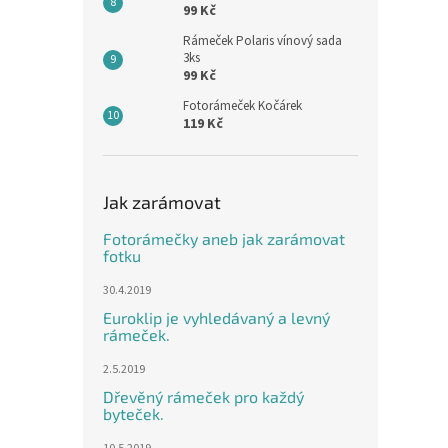
99 Kč
Rámeček Polaris vínový sada
3ks
99 Kč
Fotorámeček Kočárek
119 Kč
Jak zarámovat
Fotorámečky aneb jak zarámovat
fotku
30.4.2019
Euroklip je vyhledávaný a levný
rámeček.
2.5.2019
Dřevěný rámeček pro každý
byteček.