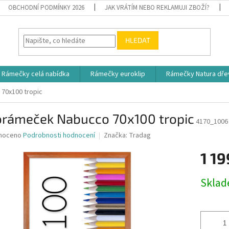
OBCHODNÍ PODMÍNKY 2026
JAK VRÁTÍM NEBO REKLAMUJI ZBOŽÍ?
HLEDAT
Rámečky celá nabídka
Rámečky euroklip
Rámečky Natura dře
70x100 tropic
orámeček Nabucco 70x100 tropic
4170_1006
né
noceno
Podrobnosti hodnocení
Značka:
Tradag
ní
1 19
u
Měrná
Skla
cena:
ek.