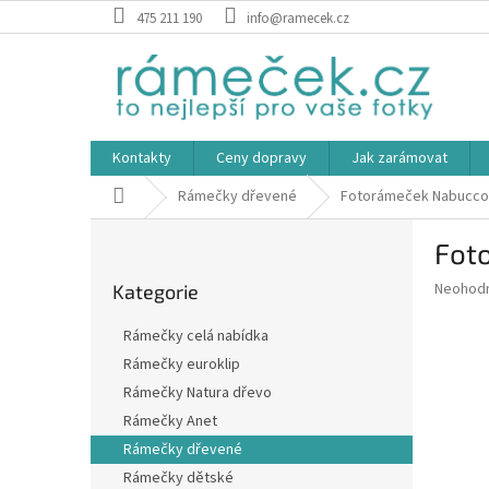
Přejít
475 211 190
info@ramecek.cz
na
obsah
Kontakty
Ceny dopravy
Jak zarámovat
Domů
Rámečky dřevené
Fotorámeček Nabucco 
P
Fot
o
Přeskočit
s
Průměr
Neohod
Kategorie
kategorie
t
hodnoce
r
produkt
Rámečky celá nabídka
a
je
Rámečky euroklip
0,0
n
z
Rámečky Natura dřevo
n
5
í
Rámečky Anet
hvězdič
p
Rámečky dřevené
a
Rámečky dětské