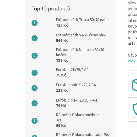
Dřev
Top 10 produktů
jedn
příp
Fotorámeček Tosca 50x70 natur
inter
729 Kč
kovo
potře
Fotorámeček 50x70 černý plexi
ochr
569 Kč
ní tv
Fotorámeček Nabucco 50x70
Návo
hnědý
739 Kč
plex
Euroklip 21x29,7-A4
75 Kč
Euroklip anti 21x29,7-A4
119 Kč
Euroklip plexi 21x29,7-A4
79 Kč
Rámeček Polaris hnědý sada
3ks
99 Kč
Rámeček Polaris natur sada 3ks