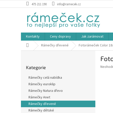
Přejít
475 211 190
info@ramecek.cz
na
obsah
Kontakty
Ceny dopravy
Jak zarámovat
Domů
Rámečky dřevené
Fotorámeček Color 18
P
Fot
o
Přeskočit
s
Průměr
Neohod
Kategorie
kategorie
t
hodnoce
r
produkt
Rámečky celá nabídka
a
je
Rámečky euroklip
0,0
n
z
Rámečky Natura dřevo
n
5
í
Rámečky Anet
hvězdič
p
Rámečky dřevené
a
Rámečky dětské