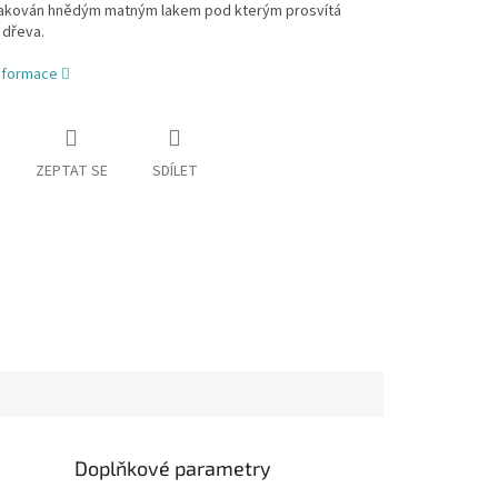
 lakován hnědým matným lakem pod kterým prosvítá
 dřeva.
informace
ZEPTAT SE
SDÍLET
Doplňkové parametry