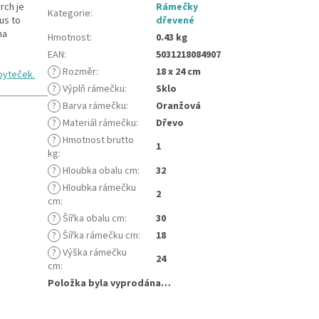
rch je
Rámečky
Kategorie
:
us to
dřevené
na
Hmotnost
:
0.43 kg
EAN
:
5031218084907
?
Rozměr
:
18 x 24 cm
byteček.
?
Výplň rámečku
:
Sklo
?
Barva rámečku
:
Oranžová
?
Materiál rámečku
:
Dřevo
?
Hmotnost brutto
1
kg
:
?
Hloubka obalu cm
:
32
?
Hloubka rámečku
2
cm
:
?
Šířka obalu cm
:
30
?
Šířka rámečku cm
:
18
?
Výška rámečku
24
cm
:
Položka byla vyprodána…