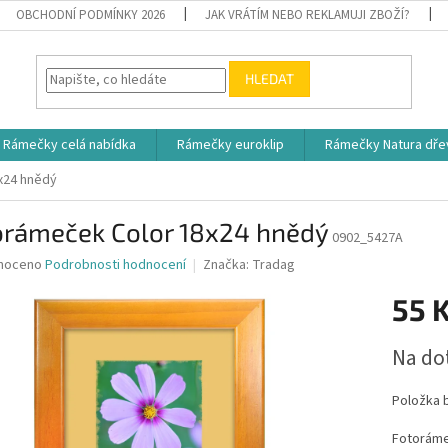
OBCHODNÍ PODMÍNKY 2026
JAK VRÁTÍM NEBO REKLAMUJI ZBOŽÍ?
HLEDAT
Rámečky celá nabídka
Rámečky euroklip
Rámečky Natura dře
x24 hnědý
orámeček Color 18x24 hnědý
0902_5427A
né
noceno
Podrobnosti hodnocení
Značka:
Tradag
ní
55 
u
Měrná
Na do
cena:
ek.
Položka 
Fotorámeč