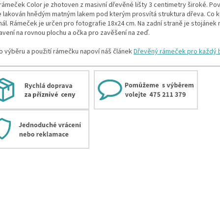
rámeček Color je zhotoven z masivní dřevěné lišty 3 centimetry široké. Pov
e lakován hnědým matným lakem pod kterým prosvítá struktura dřeva. Co k
nál. Rámeček je určen pro fotografie 18x24 cm. Na zadní straně je stojánek 
avení na rovnou plochu a očka pro zavěšení na zeď.
 o výběru a použití rámečku napoví náš článek
Dřevěný rámeček pro každý 