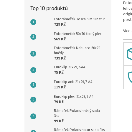
Foto
Top 10 produktů
lehc
origi
Fotorámeček Tosca 50x70 natur
post
729 Kč
Více
Fotorámeček 50x70 černý plexi
569 Kč
Fotorámeček Nabucco 50x70
hnědý
739 Kč
Euroklip 21x29,7-A4
75 Kč
Euroklip anti 21x29,7-A4
119 Kč
Euroklip plexi 21x29,7-A4
79 Kč
Rámeček Polaris hnědý sada
3ks
99 Kč
Rámeček Polaris natur sada 3ks