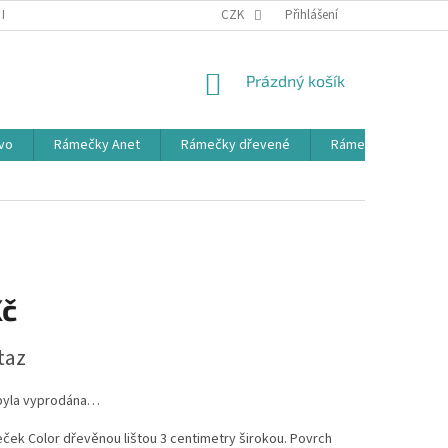
PODMÍNKY OCHRANY OSOBNÍCH ÚDAJŮ
CZK
Přihlášení
NÁKUPNÍ
Prázdný košík
KOŠÍK
vo
Rámečky Anet
Rámečky dřevené
Rámečky dětské
Kč
taz
byla vyprodána…
ek Color dřevěnou lištou 3 centimetry širokou. Povrch