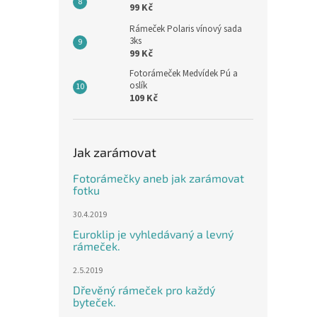
99 Kč
Rámeček Polaris vínový sada
3ks
99 Kč
Fotorámeček Medvídek Pú a
oslík
109 Kč
Jak zarámovat
Fotorámečky aneb jak zarámovat
fotku
30.4.2019
Euroklip je vyhledávaný a levný
rámeček.
2.5.2019
Dřevěný rámeček pro každý
byteček.