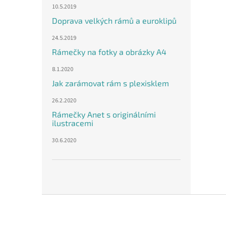
10.5.2019
Doprava velkých rámů a euroklipů
24.5.2019
Rámečky na fotky a obrázky A4
8.1.2020
Jak zarámovat rám s plexisklem
26.2.2020
Rámečky Anet s originálními
ilustracemi
30.6.2020
Z
á
p