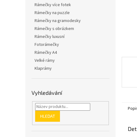
n
Rámečky více fotek
e
Rámečky na puzzle
l
Rámečky na gramodesky
Rámečky s obrázkem
Rámečky luxusní
Fotorámečky
Rámečky A4
Velké rámy
Klaprámy
Vyhledávání
Popi
HLEDAT
Det